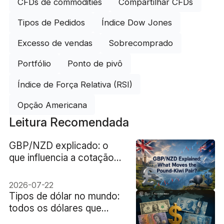
CFDs de commodities
Compartilhar CFDs
Tipos de Pedidos
Índice Dow Jones
Excesso de vendas
Sobrecomprado
Portfólio
Ponto de pivô
Índice de Força Relativa (RSI)
Opção Americana
Leitura Recomendada
GBP/NZD explicado: o
que influencia a cotação
do par libra esterlina/dólar
neozelandês?
2026-07-22
Tipos de dólar no mundo:
todos os dólares que
existem