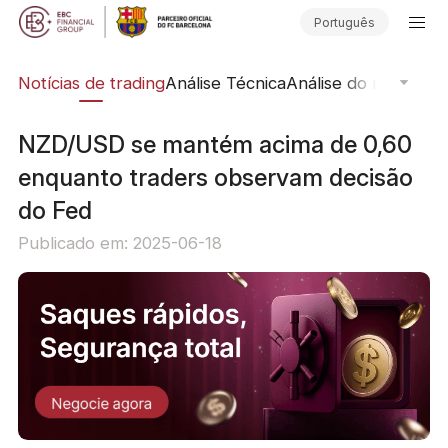
Português
ine
Notícias de trading
Análise Técnica
Análise do mercado
NZD/USD se mantém acima de 0,60
enquanto traders observam decisão
do Fed
Publicado em: 2025-06-18