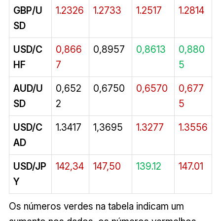
GBP/U
1.2326
1.2733
1.2517
1.2814
SD
USD/C
0,866
0,8957
0,8613
0,880
HF
7
5
AUD/U
0,652
0,6750
0,6570
0,677
SD
2
5
USD/C
1.3417
1,3695
1.3277
1.3556
AD
USD/JP
142,34
147,50
139.12
147.01
Y
Os números verdes na tabela indicam um