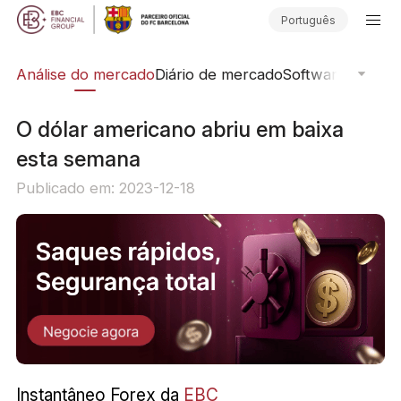
Português
ica
Análise do mercado
Diário de mercado
Software de Neg
O dólar americano abriu em baixa
esta semana
Publicado em: 2023-12-18
Instantâneo Forex da
EBC