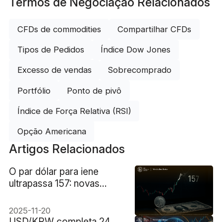
Termos de Negociação Relacionados
CFDs de commodities
Compartilhar CFDs
Tipos de Pedidos
Índice Dow Jones
Excesso de vendas
Sobrecomprado
Portfólio
Ponto de pivô
Índice de Força Relativa (RSI)
Opção Americana
Artigos Relacionados
O par dólar para iene
ultrapassa 157: novas
máximas, risco de
intervenção crescente
2025-11-20
USD/KRW completa 24