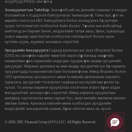
асуултууд (FAQs)-аас үзнэ үү.
Зохицуулалтын Тайлбар:
Энэхүү вэбсайт нь дэлхийн хаанаас ч хандах
боломжтой ч тодорхой байгууллагыг төлөөлдөггүй. Таны эрх, үүрэг нь
өөрийн сонгосон EBC байгууллага болон зохицуулах бүс нутгийн
хууль тогтоомжтой холбоотой байх болно. Түүнчлэн энэ вэбсайтад
нийтлэгдсэн баримт бичиг, мэдээллийг татаж авах, түгээх, хуваалцах
эсвэл өөрөөр ашиглахтай холбоотой хязгаарлалт болон орон
нутгийн хууль, журмыг анхаарах хэрэгтэй.
Эрсдэлийн Анхааруулга:
Гадаад валютын зах зээл (Форекс) болон
(CFD) нь санхүүгийн нарийн төвөгтэй хэрэгслүүд бөгөөд хөшүүргийн
нөлөөллөөс үүдэн хөрөнгийн алдагдал хурдан үүсэх өндөр эрсдэлийг
дагуулдаг. Маржин арилжаа нь мөн өндөр эрсдэлтэй тул бүх хөрөнгө
оруулагчдад тохиромжтой байх боломжгүй юм. Иймд Форекс болон
CFD арилжаанд оролцохоос өмнө та өөрийн арилжааны зорилго,
туршлага, эрсдэлийг тэсвэрлэх чадвараа нухацтайгаар үнэлэх нь
чухал. Та анхны хөрөнгө оруулалтаа хэсэгчлэн эсвэл бүрэн алдах
магадлалтайг анхаарч үзэх хэрэгтэй. Иймд хөрөнгө оруулалтын
шийдвэр гаргахаасаа өмнө хараат бус, мэргэжлийн зөвлөгөө авахыг
зөвлөж байна. Арилжаа хийхийн өмнө холбогдох эрсдэлийн
мэдэгдлийг анхааралтай уншиж, бүрэн ойлгож авах нь чухал.
© 2026,
EBC
Financial Group (SVG) LLC. All Rights Reserved.