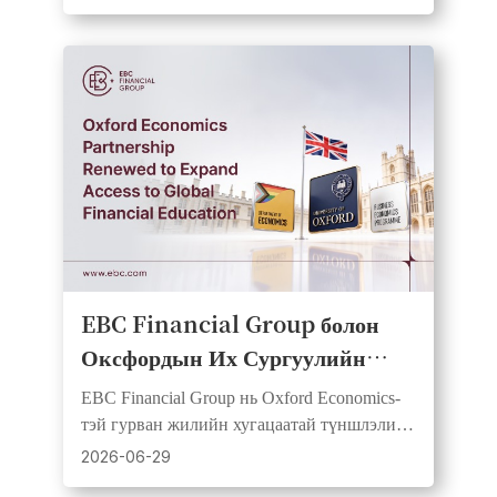
болон сургалтын материал хандивлав.
EBC Financial Group болон
Оксфордын Их Сургуулийн
Эдийн Засгийн Тэнхим нь олон
EBC Financial Group нь Oxford Economics-
нийтийн эдийн засгийн
тэй гурван жилийн хугацаатай түншлэлийг
боловсролын чиглэлээр
шинэчилж, судалгаа, шинжилгээний үр
2026-06-29
дүнг вэбинар, видеогоор олон нийтэд
түншлэлийг шинэчиллээ