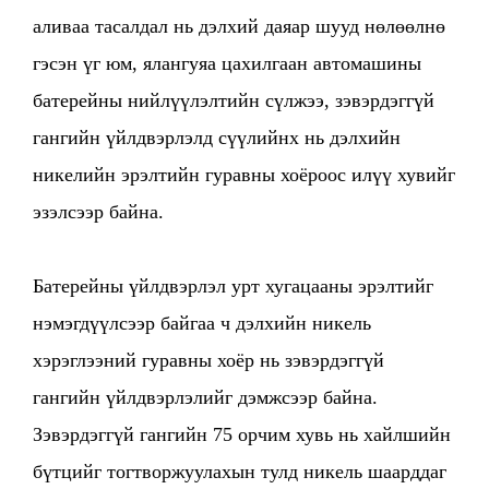
аливаа тасалдал нь дэлхий даяар шууд нөлөөлнө
гэсэн үг юм, ялангуяа цахилгаан автомашины
батерейны нийлүүлэлтийн сүлжээ, зэвэрдэггүй
гангийн үйлдвэрлэлд сүүлийнх нь дэлхийн
никелийн эрэлтийн гуравны хоёроос илүү хувийг
эзэлсээр байна.
Батерейны үйлдвэрлэл урт хугацааны эрэлтийг
нэмэгдүүлсээр байгаа ч дэлхийн никель
хэрэглээний гуравны хоёр нь зэвэрдэггүй
гангийн үйлдвэрлэлийг дэмжсээр байна.
Зэвэрдэггүй гангийн 75 орчим хувь нь хайлшийн
бүтцийг тогтворжуулахын тулд никель шаарддаг