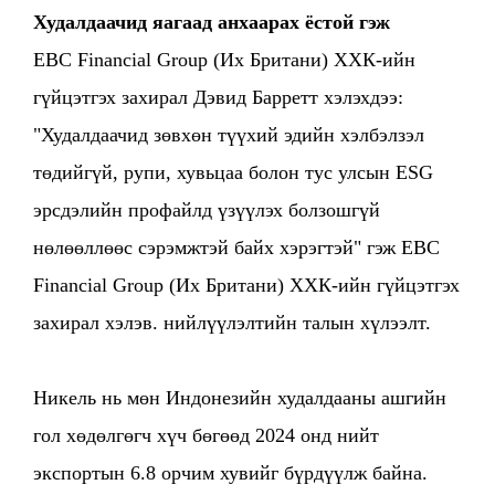
Худалдаачид яагаад анхаарах ёстой гэж
EBC Financial Group (Их Британи) ХХК-ийн
гүйцэтгэх захирал Дэвид Барретт хэлэхдээ:
"Худалдаачид зөвхөн түүхий эдийн хэлбэлзэл
төдийгүй, рупи, хувьцаа болон тус улсын ESG
эрсдэлийн профайлд үзүүлэх болзошгүй
нөлөөллөөс сэрэмжтэй байх хэрэгтэй" гэж EBC
Financial Group (Их Британи) ХХК-ийн гүйцэтгэх
захирал хэлэв. нийлүүлэлтийн талын хүлээлт.
Никель нь мөн Индонезийн худалдааны ашгийн
гол хөдөлгөгч хүч бөгөөд 2024 онд нийт
экспортын 6.8 орчим хувийг бүрдүүлж байна.