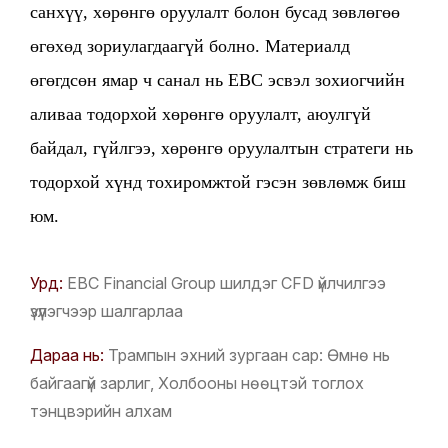
санхүү, хөрөнгө оруулалт болон бусад зөвлөгөө
өгөхөд зориулагдаагүй болно. Материалд
өгөгдсөн ямар ч санал нь EBC эсвэл зохиогчийн
аливаа тодорхой хөрөнгө оруулалт, аюулгүй
байдал, гүйлгээ, хөрөнгө оруулалтын стратеги нь
тодорхой хүнд тохиромжтой гэсэн зөвлөмж биш
юм.
Урд:
EBC Financial Group шилдэг CFD үйлчилгээ
үзүүлэгчээр шалгарлаа
Дараа нь:
Трампын эхний зургаан сар: Өмнө нь
байгаагүй зарлиг, Холбооны нөөцтэй тоглох
тэнцвэрийн алхам