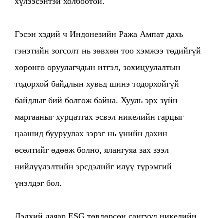
хүлээсэнтэй холбоотой.
Гэсэн хэдий ч Индонезийн Ража Ампат дахь
гэнэтийн зогсолт нь зөвхөн тоо хэмжээ төдийгүй
хөрөнгө оруулагчдын итгэл, зохицуулалтын
тодорхой байдлын хувьд шинэ тодорхойгүй
байдлыг бий болгож байна. Хууль эрх зүйн
маргааныг хурцатгах эсвэл никелийн гарцыг
цаашид бууруулах зэрэг нь үнийн дахин
өсөлтийг өдөөж болно, ялангуяа зах зээл
нийлүүлэлтийн эрсдэлийг илүү түрэмгий
үнэлдэг бол.
Дэлхий даяар ESG төвлөрсөн сангууд никелийн