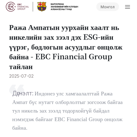
Монгол
Ража Ампатын уурхайн хаалт нь
никелийн зах зээл дэх ESG-ийн
үүрэг, бодлогын асуудлыг онцолж
байна - EBC Financial Group
тайлан
2025-07-02
Дүгнэлт:
Индонез улс хамгаалалттай Ража
Ампат бүс нутагт олборлолтыг зогсоож байгаа
тул никель зах зээлд тодорхойгүй байдал
нэмэгдэж байгааг EBC Financial Group онцолж
байна.