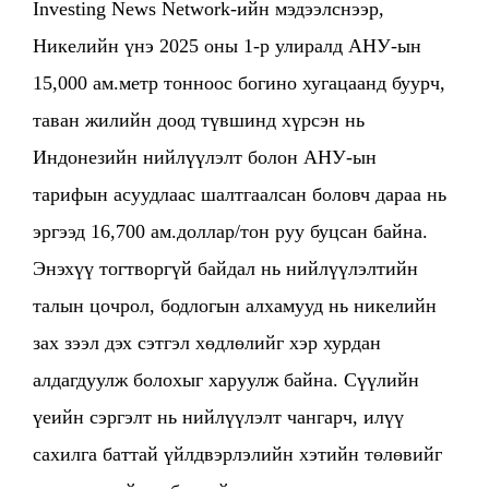
Investing News Network-ийн мэдээлснээр,
Никелийн үнэ 2025 оны 1-р улиралд АНУ-ын
15,000 ам.метр тонноос богино хугацаанд буурч,
таван жилийн доод түвшинд хүрсэн нь
Индонезийн нийлүүлэлт болон АНУ-ын
тарифын асуудлаас шалтгаалсан боловч дараа нь
эргээд 16,700 ам.доллар/тон руу буцсан байна.
Энэхүү тогтворгүй байдал нь нийлүүлэлтийн
талын цочрол, бодлогын алхамууд нь никелийн
зах зээл дэх сэтгэл хөдлөлийг хэр хурдан
алдагдуулж болохыг харуулж байна. Сүүлийн
үеийн сэргэлт нь нийлүүлэлт чангарч, илүү
сахилга баттай үйлдвэрлэлийн хэтийн төлөвийг