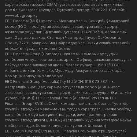
хэрэг эрхлэх газраас (CIMA) тусгай зөвшөөрөл авсан, түүний хяналт
дор үйл ажиллагаа явуулдаг. Бүртгэлийн дугаар: 2038223. Вебсайт:
www.ebcgroup.ky
EBC Financial (MU) Limited нь Маврики Улсын Санхүүгийн үйлчилгээний
хороо (FSC)-ноос тусгай зөвшөөрөл авсан, түүний хяналт дор үйл
ажиллагаа явуулдаг (Бүртгэлийн дугаар: GB24203273). Албан ёсны
хаяг: 3 дугаар давхар, Стандарт Чартеред Тауэр, Сайберсити,
Эбене, 72201, Маврики Бүгд Найрамдах Улс. Энэхүү хуулийн этгээдийн
вебсайтыг тусад нь хөтөлдөг болно.
EBC Financial Group (Comoros) Limited нь Коморын арлуудын
холбооны Анжуан өөртөө засах арлын Оффшор санхүүгийн зохицуулах
байгууллагаас зөвшөөрөл авсан. Лавлах дугаар: L 15637/EFGC.
Албан ёсны хаяг: Хамчако, Муцамуду, Анжуан өөртөө засах арал,
Коморын арлуудын холбоо улс.
EBC Financial Group (Australia) Pty Ltd (ACN: 619 073 237) нь
Австралийн Үнэт цаас, хөрөнгө оруулалтын хороо (ASIC)-ноос
зөвшөөрөл авсан, түүний хяналт дор үйл ажиллагаа явуулдаг (Бүртгэлийн
дугаар: 500991). EBC Financial Group (Australia) Pty Ltd нь EBC
Financial Group (SVG) LLC-ийн хамааралтай этгээд болно. Тус хоёр
хуулийн этгээдийн менежмент нь тусдаа хэрэгждэг. Энэхүү вебсайтад
санал болгож буй санхүүгийн бүтээгдэхүүн, үйлчилгээг Австралийн
хуулийн этгээд үзүүлээгүй БӨГӨӨД Австралийн хуулийн этгээдээс нөхөн
төлбөр шаардах болон хариуцлага хүлээлгэх боломжгүй.
EBC Group (Cyprus) Ltd нь EBC Financial Group-ийн бүтэц дэх тусгай
зөвшөөрөлтэй, зохицуулалттай хуулийн этгээдүүдэд төлбөрийн