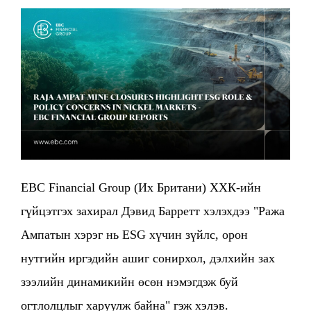
EBC Financial Group (Их Британи) ХХК-ийн
гүйцэтгэх захирал Дэвид Барретт хэлэхдээ "Ража
Ампатын хэрэг нь ESG хүчин зүйлс, орон
нутгийн иргэдийн ашиг сонирхол, дэлхийн зах
зээлийн динамикийн өсөн нэмэгдэж буй
огтлолцлыг харуулж байна" гэж хэлэв.