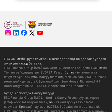
хүргэнэ.
EBC Санхүүгийн Групп хамтран ашигладаг брэнд ба дараах дурдсан
аж ахуйн нэгжүүд багтана:
EBC Financial Group (SVG) ХХК Сент Винсент ба Гренадины Санхүүгийн
Үйлчилгээ Удирдлагын (SVGFSA) Газарт бүртгүүлэн үйл ажиллагаа
явуулах бүрэн эрх бүхий байгууллага юм, Мөн компани 353 LLC 2020
регистрийн дугаартай, Бүртгэлтэй хаяг Euro House, Richmond Hill
Road, Kingstown, VC0100, St. Vincent and the Grenadines.
Бусад Холбогдох Байгууллагууд
EBC Financial Group (UK) Limited нь Санхүүгийн зохицуулах хороо
(FCA)-ноос зөвшөөрөл авсан, түүний хяналт дор үйл ажиллагаа
явуулдаг. Бүртгэлийн дугаар: 927552. Вебсайт:
www.ebcfin.co.uk
EBC Financial Group (Cayman) Limited нь Кайман арлуудын мөнгөний