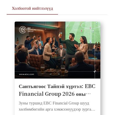
Холбоотой нийтлэлүүд
Сантьягоос Тайпэй хүртэл: EBC
Financial Group 2026 оны
хөлбөмбөгийн Watch Party
Зуны туршид EBC Financial Group шууд
цувралыг амжилттай
хөлбөмбөгийн арга хэмжээнүүдээр зургаан