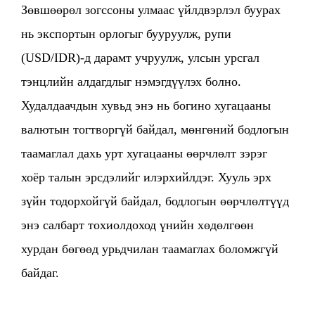
Зөвшөөрөл зогссоны улмаас үйлдвэрлэл буурах
нь экспортын орлогыг бууруулж, рупи
(USD/IDR)-д дарамт учруулж, улсын урсгал
тэнцлийн алдагдлыг нэмэгдүүлэх болно.
Худалдаачдын хувьд энэ нь богино хугацааны
валютын тогтворгүй байдал, мөнгөний бодлогын
таамаглал дахь урт хугацааны өөрчлөлт зэрэг
хоёр талын эрсдэлийг илэрхийлдэг. Хууль эрх
зүйн тодорхойгүй байдал, бодлогын өөрчлөлтүүд
энэ салбарт тохиолдоход үнийн хөдөлгөөн
хурдан бөгөөд урьдчилан таамаглах боломжгүй
байдаг.