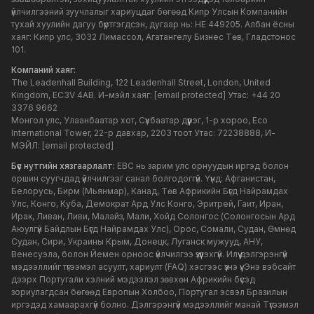
үйлчилгээний зуучлалыг хариуцдаг бөгөөд Кипр Улсын Компанийн
тухай хуулийн дагуу бүртгэгдсэн, дугаар нь: HE 449205. Албан ёсны
хаяг: Кипр улс, 3032 Лимассол, Агатангелу Бизнес Төв, Гладстонос
101.
Компаний хаяг:
The Leadenhall Building, 122 Leadenhall Street, London, United
Kingdom, EC3V 4AB. И-мэйл хаяг:
[email protected]
Утас: +44 20
3376 9662
Монгол улс, Улаанбаатар хот, Сүхбаатар дүүрэг, 1-р хороо, Eco
International Tower, 22-р давхар, 2203 тоот Утас: 72238888, И-
МЭЙЛ:
[email protected]
Бүс нутгийн хязгаарлалт:
EBC нь зарим улс орнуудын иргэд болон
оршин суугчдад үйлчилгээг санал болгодоггүй. Үүнд: Афганистан,
Белорусь, Бирм (Мьянмар), Канад, Төв Африкийн Бүгд Найрамдах
Улс, Конго, Куба, Демократ Ард Улс Конго, Эритрей, Гаит, Иран,
Ирак, Ливан, Ливи, Малайз, Мали, Хойд Солонгос (Солонгосын Ард
Аюулгүй Байдлын Бүгд Найрамдах Улс), Орос, Сомали, Судан, Өмнөд
Судан, Сири, Украины Крым, Донецк, Луганск мужууд, АНУ,
Венесуэла, болон Йемен орноос үйлчилгээ үзүүлэхгүй. Илүү дэлгэрэнгүй
мэдээллийг түгээмэл асуулт, хариулт (FAQ) хэсгээс үзнэ үү. Энэ вэбсайт
дээрх Португали хэлний мэдээлэл зөвхөн Африкийн бүсэд
зориулагдсан бөгөөд Европын Холбоо, Португал эсвэл Бразилын
иргэдэд хамаарахгүй болно. Дэлгэрэнгүй мэдээллийг манай Түгээмэл