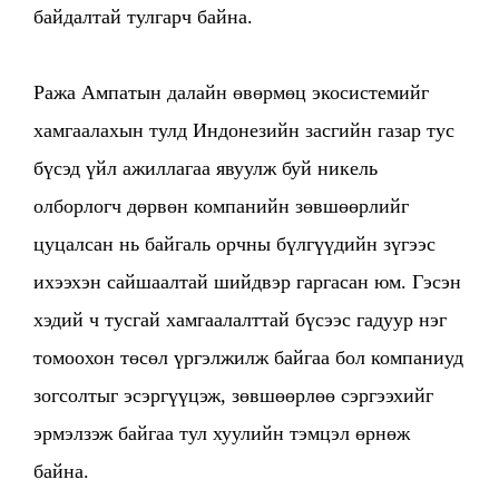
байдалтай тулгарч байна.
Ража Ампатын далайн өвөрмөц экосистемийг
хамгаалахын тулд Индонезийн засгийн газар тус
бүсэд үйл ажиллагаа явуулж буй никель
олборлогч дөрвөн компанийн зөвшөөрлийг
цуцалсан нь байгаль орчны бүлгүүдийн зүгээс
ихээхэн сайшаалтай шийдвэр гаргасан юм. Гэсэн
хэдий ч тусгай хамгаалалттай бүсээс гадуур нэг
томоохон төсөл үргэлжилж байгаа бол компаниуд
зогсолтыг эсэргүүцэж, зөвшөөрлөө сэргээхийг
эрмэлзэж байгаа тул хуулийн тэмцэл өрнөж
байна.