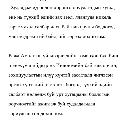
"Худалдаачид болон хөрөнгө оруулагчдын хувьд
энэ нь түүхий эдийн зах зээл, ялангуяа никель
зэрэг чухал салбар дахь байгаль орчны бодлогод
маш мэдрэмтгий байдгийг сэрээх дохио юм."
Ража Ампат нь үйлдвэрлэлийн томоохон бүс биш
ч энэхүү шийдвэр нь Индонезийн байгаль орчин,
зохицуулалтын илүү хүчтэй засаглалд чиглэсэн
өргөн хүрээний нэг хэсэг бөгөөд түүхий эдийн
салбарт нөлөөлж буй урт хугацааны бодлогын
өөрчлөлтийг ажиглаж буй худалдаачдад
зориулсан гол дохио юм.