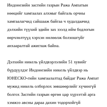
Индонезийн засгийн газрын Ража Ампатын
нөөцийг хамгаалах алхмыг байгаль орчны
хамгаалагчид сайшааж байгаа ч худалдаачид
дэлхийн түүхий эдийн зах зээлд ийм бодлогын
өөрчлөлтүүд хэрхэн нөлөөлж болзошгүйг
анхааралтай ажиглаж байна.
Дэлхийн никель үйлдвэрлэлийн 51 хувийг
бүрдүүлдэг Индонезийн никель үйлдвэр нь
ЮНЕСКО-гийн хамгаалалтад байдаг Ража Ампат
мужид никель олборлох зөвшөөрлийг хүчингүй
болгох Засгийн газрын өргөн цар хүрээтэй арга
хэмжээ авсны дараа дахин тодорхойгүй