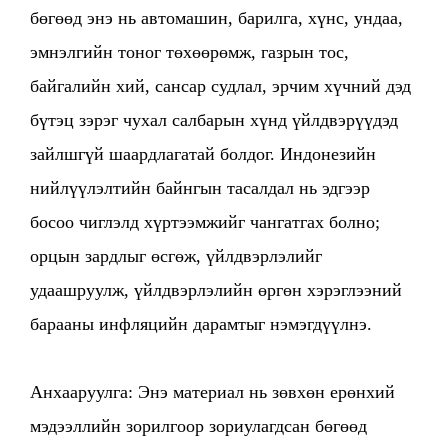
бөгөөд энэ нь автомашин, барилга, хүнс, ундаа,
эмнэлгийн тоног төхөөрөмж, газрын тос,
байгалийн хий, сансар судлал, эрчим хүчний дэд
бүтэц зэрэг чухал салбарын хүнд үйлдвэрүүдэд
зайлшгүй шаардлагатай болдог. Индонезийн
нийлүүлэлтийн байнгын тасалдал нь эдгээр
босоо чиглэлд хүртээмжийг чангатгах болно;
орцын зардлыг өсгөж, үйлдвэрлэлийг
удаашруулж, үйлдвэрлэлийн өргөн хэрэглээний
барааны инфляцийн дарамтыг нэмэгдүүлнэ.
Анхааруулга: Энэ материал нь зөвхөн ерөнхий
мэдээллийн зорилгоор зориулагдсан бөгөөд