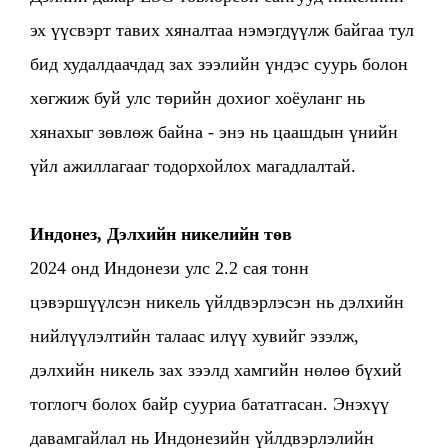
эх үүсвэрт тавих хяналтаа нэмэгдүүлж байгаа тул
бид худалдаачдад зах зээлийн үндэс суурь болон
хөгжиж буй улс төрийн дохиог хоёуланг нь
хянахыг зөвлөж байна - энэ нь цаашдын үнийн
үйл ажиллагааг тодорхойлох магадлалтай.
Индонез, Дэлхийн никелийн төв
2024 онд Индонези улс 2.2 сая тонн
цэвэршүүлсэн никель үйлдвэрлэсэн нь дэлхийн
нийлүүлэлтийн талаас илүү хувийг эзэлж,
дэлхийн никель зах зээлд хамгийн нөлөө бүхий
тоглогч болох байр сууриа бататгасан. Энэхүү
давамгайлал нь Индонезийн үйлдвэрлэлийн