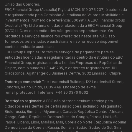
União das Comores.
EBC Financial Group (Australia) Pty Ltd (ACN: 619 073 237) é autorizada
e regulamentada pela Comissão Australiana de Valores Mobiliários e
Investimentos (Número de referência: 500991). A EBC Financial Group
(Australia) Pty Ltd é uma entidade relacionada à EBC Financial Group
(SVG) LLC. As duas entidades são geridas separadamente. Os
produtos e serviços financeiros oferecidos neste site NÃO são
fornecidos pela entidade australiana, e não há recurso disponível
contra a entidade australiana.
EBC Group (Cyprus) Ltd facilita serviços de pagamento para as
entidades licenciadas e regulamentadas dentro da estrutura do EBC
Financial Group, registrada sob a Lei das Empresas da República de
Chipre, com o número HE 449205, e endereço registrado em 101
Gladstonos, Agathangelou Business Centre, 3032 Limassol, Chipre.
Endereço comercial:
The Leadenhall Building, 122 Leadenhall Street,
Londres, Reino Unido, EC3V 4AB. Endereço de e-mail :
[email protected]
. Telefone: +44 20 3376 9662
Restrições regionais:
A EBC não oferece nenhum serviço para
cidadãos e residentes de certas jurisdições, incluindo: Afeganistão,
Bielorrússia, Birmânia (Myanmar), Canadá, República Centro-Africana,
Congo, Cuba, República Democrática do Congo, Eritreia, Haiti, Irã,
Iraque, Líbano, Líbia, Malásia, Mali, Coreia do Norte (República Popular
Democrática da Coreia), Rússia, Somália, Sudão, Sudão do Sul, Síria,