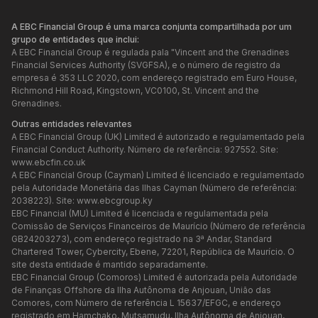
A EBC Financial Group é uma marca conjunta compartilhada por um
grupo de entidades que inclui:
A EBC Financial Group é regulada pala "Vincent and the Grenadines
Financial Services Authority (SVGFSA), e o número de registro da
empresa é 353 LLC 2020, com endereço registrado em Euro House,
Richmond Hill Road, Kingstown, VC0100, St. Vincent and the
Grenadines.
Outras entidades relevantes
A EBC Financial Group (UK) Limited é autorizado e regulamentado pela
Financial Conduct Authority. Número de referência: 927552. Site:
www.ebcfin.co.uk
A EBC Financial Group (Cayman) Limited é licenciado e regulamentado
pela Autoridade Monetária das Ilhas Cayman (Número de referência:
2038223). Site:
www.ebcgroup.ky
EBC Financial (MU) Limited é licenciada e regulamentada pela
Comissão de Serviços Financeiros de Maurício (Número de referência
GB24203273), com endereço registrado na 3ª Andar, Standard
Chartered Tower, Cybercity, Ebene, 72201, República de Maurício. O
site desta entidade é mantido separadamente.
EBC Financial Group (Comoros) Limited é autorizada pela Autoridade
de Finanças Offshore da Ilha Autônoma de Anjouan, União das
Comores, com Número de referência L 15637/EFGC, e endereço
registrado em Hamchako, Mutsamudu, Ilha Autônoma de Anjouan,