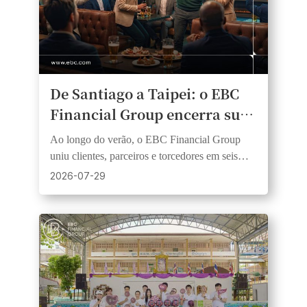
De Santiago a Taipei: o EBC
Financial Group encerra sua
série de eventos para assistir
Ao longo do verão, o EBC Financial Group
aos jogos de futebol de 2026
uniu clientes, parceiros e torcedores em seis
mercados e três continentes por meio de
2026-07-29
eventos de futebol ao vivo.