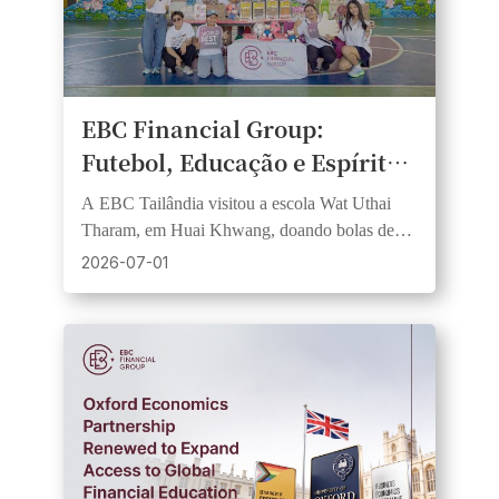
EBC Financial Group:
Futebol, Educação e Espírito
Comunitário se unem no Dia
A EBC Tailândia visitou a escola Wat Uthai
de Responsabilidade Social
Tharam, em Huai Khwang, doando bolas de
Corporativa das Escolas de
futebol e materiais didáticos, em apoio à
2026-07-01
parceria com o FC Barcelona.
Bangkok