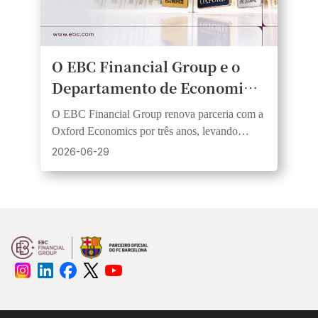
O EBC Financial Group e o
Departamento de Economia
da Universidade de Oxford
O EBC Financial Group renova parceria com a
renovam parceria em
Oxford Economics por três anos, levando
educação econômica pública
insights de pesquisa a um público mais amplo
2026-06-29
por meio de webinars e vídeos.