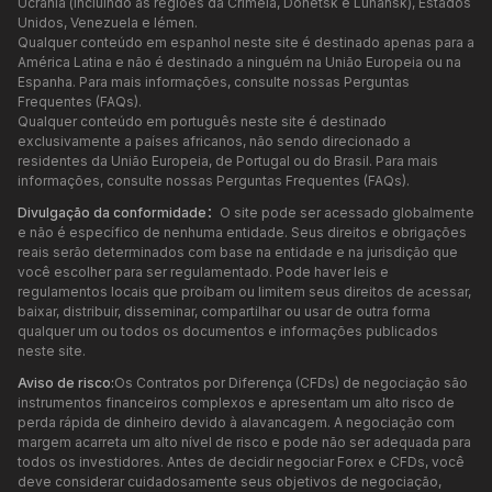
Ucrânia (incluindo as regiões da Crimeia, Donetsk e Luhansk), Estados
Unidos, Venezuela e Iémen.
Qualquer conteúdo em espanhol neste site é destinado apenas para a
América Latina e não é destinado a ninguém na União Europeia ou na
Espanha. Para mais informações, consulte nossas Perguntas
Frequentes (FAQs).
Qualquer conteúdo em português neste site é destinado
exclusivamente a países africanos, não sendo direcionado a
residentes da União Europeia, de Portugal ou do Brasil. Para mais
informações, consulte nossas Perguntas Frequentes (FAQs).
Divulgação da conformidade：
O site pode ser acessado globalmente
e não é específico de nenhuma entidade. Seus direitos e obrigações
reais serão determinados com base na entidade e na jurisdição que
você escolher para ser regulamentado. Pode haver leis e
regulamentos locais que proíbam ou limitem seus direitos de acessar,
baixar, distribuir, disseminar, compartilhar ou usar de outra forma
qualquer um ou todos os documentos e informações publicados
neste site.
Aviso de risco:
Os Contratos por Diferença (CFDs) de negociação são
instrumentos financeiros complexos e apresentam um alto risco de
perda rápida de dinheiro devido à alavancagem. A negociação com
margem acarreta um alto nível de risco e pode não ser adequada para
todos os investidores. Antes de decidir negociar Forex e CFDs, você
deve considerar cuidadosamente seus objetivos de negociação,