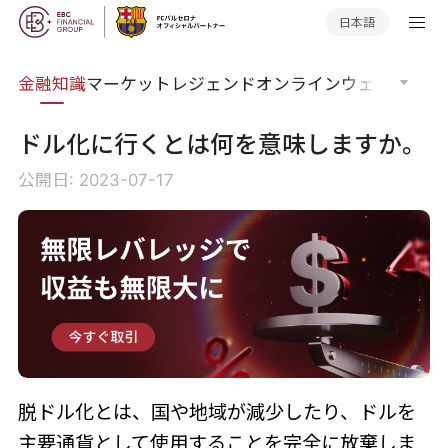
日本語
語集
金融知識
マーケットレジェンド
オンラインウェビナー
グ
ドル化に行くとは何を意味しますか。
公開日: 2023-07-17
脱ドル化とは、国や地域が減少したり、ドルを
主要通貨として使用することを完全に放棄しま