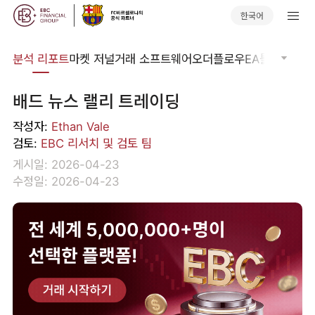
한국어
분석
분석 리포트
마켓 저널
거래 소프트웨어
오더플로우
EA툴킷
트레이
배드 뉴스 랠리 트레이딩
작성자:
Ethan Vale
검토:
EBC 리서치 및 검토 팀
게시일: 2026-04-23
수정일: 2026-04-23