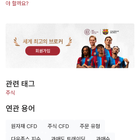
야 할까요?
세계 최고의 브로커
회원가입
관련 태그
주식
연관 용어
원자재 CFD
주식 CFD
주문 유형
다우존스 지수
과매도 트래이딩
과매수