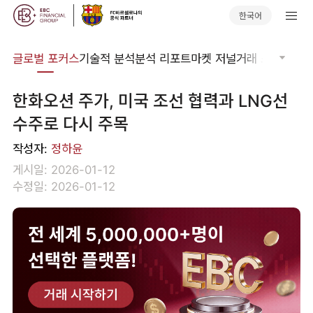
한국어
비나
글로벌 포커스
기술적 분석
분석 리포트
마켓 저널
거래 소프트웨어
한화오션 주가, 미국 조선 협력과 LNG선
수주로 다시 주목
작성자:
정하윤
게시일: 2026-01-12
수정일: 2026-01-12