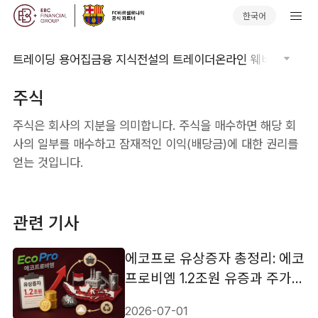
한국어
트레이딩 용어집
금융 지식
전설의 트레이더
온라인 웨비나
글로벌
주식
주식은 회사의 지분을 의미합니다. 주식을 매수하면 해당 회
사의 일부를 매수하고 잠재적인 이익(배당금)에 대한 권리를
얻는 것입니다.
관련 기사
에코프로 유상증자 총정리: 에코
프로비엠 1.2조원 유증과 주가
영향
2026-07-01