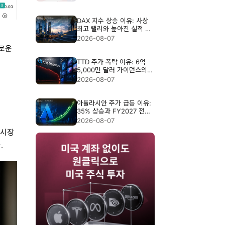
DAX 지수 상승 이유: 사상
최고 랠리와 높아진 실적 기
준
2026-08-07
새로운
TTD 주가 폭락 이유: 6억
5,000만 달러 가이던스의
충격
2026-08-07
아틀라시안 주가 급등 이유:
35% 상승과 FY2027 전망
분석
2026-08-07
 시장
.