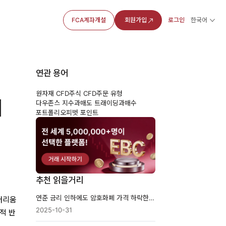
FCA계좌개설
회원가입
로그인
한국어
연관 용어
원자재 CFD
주식 CFD
주문 유형
이
다우존스 지수
과매도 트래이딩
과매수
포트폴리오
피벗 포인트
추천 읽을거리
연준 금리 인하에도 암호화폐 가격 하락한 이유
이더리움
2025-10-31
적 반