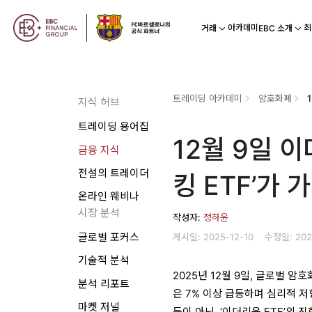
아카데미
최
거래
EBC 소개
트레이딩 아카데미
암호화폐
지식 허브
트레이딩 용어집
12월 9일 
금융 지식
전설의 트레이더
킹 ETF’가
온라인 웨비나
시장 분석
작성자:
정하윤
게시일: 2025-12-10
수정일: 202
글로벌 포커스
기술적 분석
2025년 12월 9일, 글로벌 
분석 리포트
은 7% 이상 급등하며 심리적 
마켓 저널
등이 아닌, ‘이더리움 ETF’의