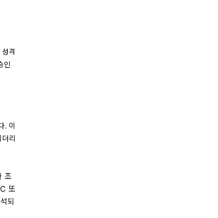
 성격
 승인
. 이
이더리
타 조
C 또
해석되