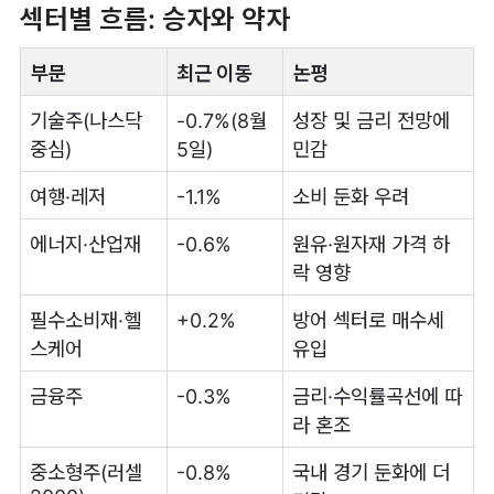
섹터별 흐름: 승자와 약자
부문
최근 이동
논평
기술주(나스닥
-0.7%(8월
성장 및 금리 전망에
중심)
5일)
민감
여행·레저
-1.1%
소비 둔화 우려
에너지·산업재
-0.6%
원유·원자재 가격 하
락 영향
필수소비재·헬
+0.2%
방어 섹터로 매수세
스케어
유입
금융주
-0.3%
금리·수익률곡선에 따
라 혼조
중소형주(러셀
-0.8%
국내 경기 둔화에 더