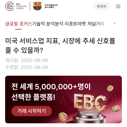
한국어
비나
글로벌 포커스
기술적 분석
분석 리포트
마켓 저널
거래 소프트웨어
미국 서비스업 지표, 시장에 추세 신호를
줄 수 있을까?
게시일: 2025-08-06
수정일: 2025-08-06