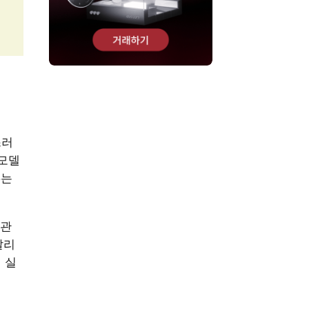
스러
 모델
5는
기관
달리
 실