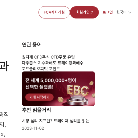
FCA계좌개설
회원가입
로그인
한국어
연관 용어
원자재 CFD
주식 CFD
주문 유형
법과
다우존스 지수
과매도 트래이딩
과매수
포트폴리오
피벗 포인트
추천 읽을거리
 움직
시장 심리 지표란? 트레이더 심리를 읽는 방법
지,
2023-11-02
x,