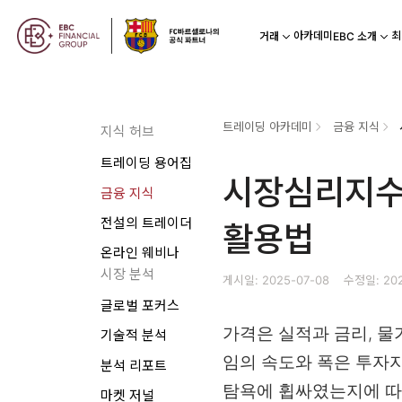
아카데미
최
거래
EBC 소개
트레이딩 아카데미
금융 지식
지식 허브
트레이딩 용어집
시장심리지수(
금융 지식
전설의 트레이더
활용법
온라인 웨비나
시장 분석
게시일: 2025-07-08
수정일: 202
글로벌 포커스
가격은 실적과 금리, 물
기술적 분석
임의 속도와 폭은 투자자
분석 리포트
탐욕에 휩싸였는지에 따라 
마켓 저널