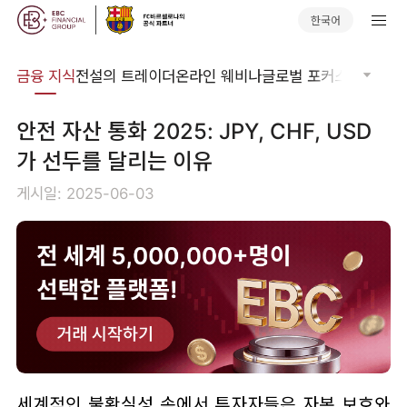
한국어
어집
금융 지식
전설의 트레이더
온라인 웨비나
글로벌 포커스
기술적 
안전 자산 통화 2025: JPY, CHF, USD
가 선두를 달리는 이유
게시일: 2025-06-03
세계적인 불확실성 속에서 투자자들은 자본 보호와