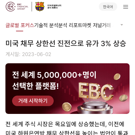
한국어
비나
글로벌 포커스
기술적 분석
분석 리포트
마켓 저널
거래 소프트웨어
​미국 채무 상한선 진전으로 유가 3% 상승
게시일: 2023-06-02
전 세계 주식 시장은 목요일에 상승했는데, 이전에
미국 하원은연방 채무 상한선을 높이는 법안이 통과