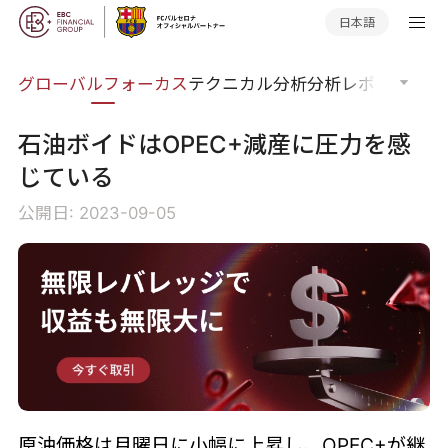
日本語
ナー
グローバルフォーカス
テクニカル分析
分析レポート
マー
石油ボイドはOPEC+減産に圧力を感
じている
公開日: 2023-09-05
原油価格は月曜日に小幅に上昇し、OPEC+が継