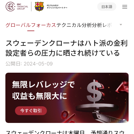
日本語
ナー
グローバルフォーカス
テクニカル分析
分析レポート
マー
スウェーデンクローナはハト派の金利
設定者らの圧力に晒され続けている
公開日: 2024-05-09
スウェーデンクローナは木曜日、予想通りスウ