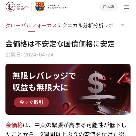
日本語
ナー
グローバルフォーカス
テクニカル分析
分析レポート
マー
金価格は不安定な国債価格に安定
公開日: 2024-04-24
金価格
は、中東の緊張が高まる可能性が低下し
たことから、2週間以上ぶりの安値を付けた後、