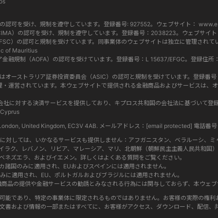
os
当局（FCA）の認可を受け、規制を遵守しています。登録番号: 927552。ウェブサイト：
www.eb
マン諸島金融庁（CIMA）の認可を受け、規制を遵守しています。登録番号：2038223。ウェブサイ
ス委員会（FSC）の認可と規制を受けています。同事業体のウェブサイトは独立に管理されています
c of Mauritius
ショア金融規制（AOFA）の認可を受けています。登録番号：L 15637/EFGC。登録住所：Hamchako, 
 619 073 237) はオーストラリア証券投資委員会（ASIC）の認可と規制を受けています。登録番号：500991。
す。両社は別々に管理・運営されています。本ウェブサイトで提供される金融商品およびサービ
l Group内のグループ会社に対する決済サービスを提供しており、キプロス共和国の会社法に基づい
 Cyprus
eet, London, United Kingdom, EC3V 4AB. メールアドレス：
[email protected]
電話番号 : 
者に対しては、いかなるサービスも提供しません：アフガニスタン、ベラルーシ、ミ
イラク、レバノン、リビア、マレーシア、マリ、北朝鮮（朝鮮民主主義人民共和国）
ベネズエラ、およびイエメン。詳しくはよくある質問をご覧ください。
カ諸国のみに適用され、EUおよびスペインには適用されません。
みに適用され、EU、ポルトガルおよびブラジルには適用されません。
る金融商品の提供や金融サービスの勧誘とみなされる行為には関与しておらず、本ウェ
可能であり、特定の事業体に限定されるものではありません。お客様の実際の権利
文書および情報の一部またはすべてに、お客様がアクセス、ダウンロード、配信、