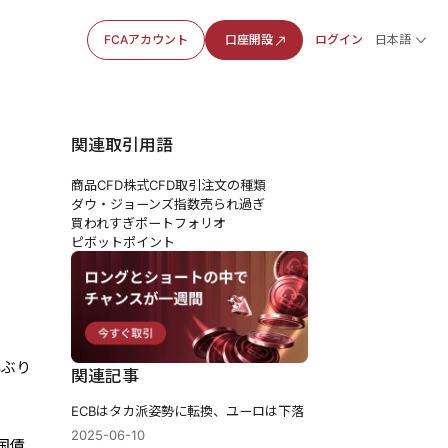
FCAアカウント
口座開設
ログイン
日本語
関連取引用語
商品CFD
株式CFD
取引注文の種類
ダウ・ジョーンズ指数
売られ過ぎ
買われすぎ
ポートフォリオ
ピボットポイント
年ぶり
関連記事
ECBはタカ派姿勢に転換、ユーロは下落
2025-06-10
国債