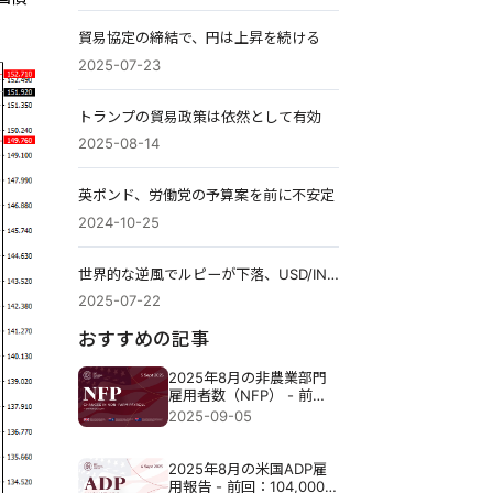
貿易協定の締結で、円は上昇を続ける
2025-07-23
トランプの貿易政策は依然として有効
2025-08-14
英ポンド、労働党の予算案を前に不安定
2024-10-25
世界的な逆風でルピーが下落、USD/INRは87ルピー付近
2025-07-22
おすすめの記事
2025年8月の非農業部門
雇用者数（NFP） - 前回
73,000人 予想78,000人
2025-09-05
2025年8月の米国ADP雇
用報告 - 前回：104,000