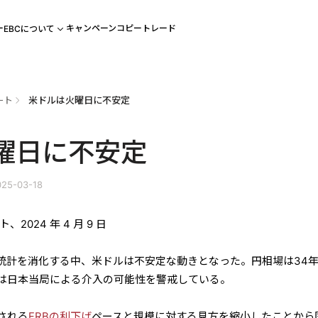
ー
キャンペーン
コピートレード
EBCについて
ート
米ドルは火曜日に不安定
曜日に不安定
25-03-18
024 年 4 月 9 日
用統計を消化する中、米ドルは不安定な動きとなった。円相場は34
は日本当局による介入の可能性を警戒している。
される
FRBの利下げ
ペースと規模に対する見方を縮小したことから