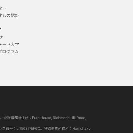
ター
ネルの認証
ー
ナ
ォード大学
プログラム
所住所：Euro House, Richmond Hill Road,
ンス番号：L 15637/EFGC。登録事務所住所：Hamchako,