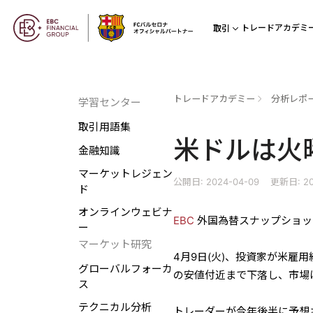
トレードアカデミ
取引
トレードアカデミー
分析レポ
学習センター
取引用語集
米ドルは火
金融知識
マーケットレジェン
公開日: 2024-04-09
更新日: 20
ド
オンラインウェビナ
EBC
外国為替スナップショット、2
ー
マーケット研究
4月9日(火)、投資家が米雇
グローバルフォーカ
の安値付近まで下落し、市場
ス
テクニカル分析
トレーダーが今年後半に予想