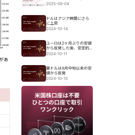
人 予想：70,000人
2025-09-04
ドルはアジア時間にさら
に上昇
2024-10-14
ユーロは2ヶ月ぶりの安値
から反発した後、安定的
に推移
2024-10-11
があ
豪ドルは9月中旬以来の安
値から反発
2024-10-10