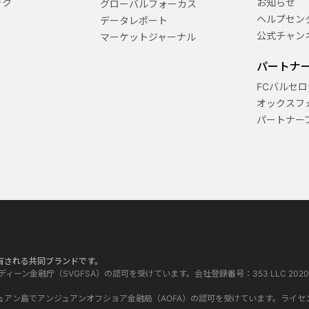
ック
お知らせ
グローバルフォーカス
ヘルプセン
データレポート
公式チャン
マーケットジャーナル
パートナ
FCバルセロ
オックスフ
パートナー
って所有される共同ブランドです。
グレナディーン金融庁（SVGFSA）の認可を受けています。会社登録番号：353 LLC 2020。登録事務
 はコモロ連邦アンジュアン島でアンジュアンオフショア金融局（AOFA）の認可を受けています。ライセ