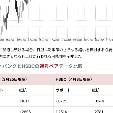
が加速し続ける場合、日銀は刺激策のさらなる縮小を検討する必要
内にさらなる利上げが行われる可能性を示唆した。
ィバンクとHSBCの
通貨ペア
データ比較
（3月25日現在）
HSBC（4月8日現在）
ト
抵抗
サポート
抵抗
1.1017
1.0725
1.0944
3
1.2896
1.2514
1.2781