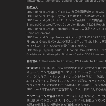
Mutsamudu, Autonomous Island of Anjouan, Union of Comor
関連法人：
EBC Financial Group (UK) Ltd は、英国金融規制
EBC Financial Group (Cayman) Ltd はケイ
EBC Financial (MU) Ltdはモーリシャス金融サービ
Standard Chartered Tower, Cybercity, Ebene, 72201, Republi
EBC Financial Group (Comoros) Ltdはコモロ諸島・オフ
Union of Comoros
EBC Financial Group (Australia) Pty Ltd (ACN:
Financial Group (SVG) LLCの関連会社で
ラリア法人に対するいかなる責任も負いません。
EBC Group (Cyprus) LtdはEBC Financia
Gladstonos, Agathangelou Business Centre, 3032 Limassol,
会社住所：
The Leadenhall Building, 122 Leadenhall Str
地域制限：
EBCは、以下を含む特定の地域の市民および居住
キューバ、コンゴ民主共和国、エリトリア、ハイチ、イラン、
イナ（クリミア、ドネツク、ルハンスク地域を含む）、米国、
本ウェブサイトに掲載されているスペイン語は、ラテンアメリ
本ウェブサイトに掲載されているポルトガル語は、アフリカの
EBC.comは日本金融庁の監督下にないため、日本に対す
コンプライアンス情報：
本ウェブサイトは全世界からアクセス
制に基づいて決定されます。本ウェブサイトに掲載されている
る現地の法律および規制がある可能性があります。