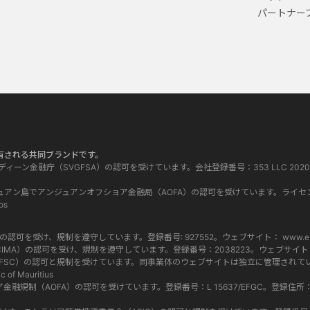
パートナー
って所有される共同ブランドです。
グレナディーン金融庁（SVGFSA）の認可を受けています。会社登録番号：353 LLC 2020。登録事務
 はコモロ連邦アンジュアン島でアンジュアンオフショア金融局（AOFA）の認可を受けています。ライセ
os
当局（FCA）の認可を受け、規制を遵守しています。登録番号: 927552。ウェブサイト：
www.eb
マン諸島金融庁（CIMA）の認可を受け、規制を遵守しています。登録番号：2038223。ウェブサイ
ス委員会（FSC）の認可と規制を受けています。同事業体のウェブサイトは独立に管理されています
c of Mauritius
ショア金融規制（AOFA）の認可を受けています。登録番号：L 15637/EFGC。登録住所：Hamchako, 