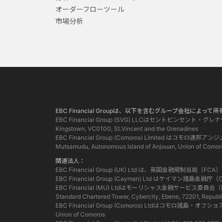
オーダーフローツール
市場分析
EBC Financial Groupは、以下を含むグループ会社によ
EBC Financial Group (SVG) LLCはセントビンセント・
Kingstown, VC0100, St.Vincent and the Grenadines
EBC Financial Group (Comoros) Limited
Mutsamudu, Autonomous Island of Anjouan, Union of Comor
関連法人：
EBC Financial Group (UK) Ltd は、英国金融規制
EBC Financial Group (Cayman) Ltd はケイ
EBC Financial (MU) Ltdはモーリシャス金融サービ
Standard Chartered Tower, Cybercity, Ebene, 72201, Republi
EBC Financial Group (Comoros) Ltdはコモロ諸島・オフ
Union of Comoros