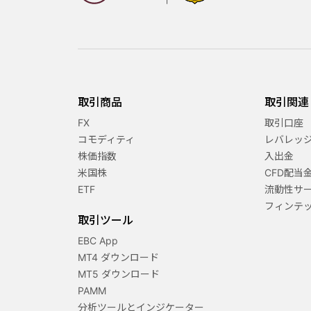
取引商品
取引関連
FX
取引口座
コモディティ
レバレッ
株価指数
入出金
米国株
CFD配当
ETF
流動性サ
フィンテ
取引ツール
EBC App
MT4 ダウンロード
MT5 ダウンロード
PAMM
分析ツールとインジケーター