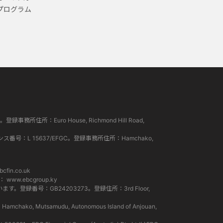
プログラム
所住所：Euro House, Richmond Hill Road,
ンス番号：L 15637/EFGC。登録事務所住所：Hamchako,
cfin.co.uk
ト：
www.ebcgroup.ky
。登録番号：GB24203273。登録住所：3rd Floor,
Mutsamudu, Autonomous Island of Anjouan,