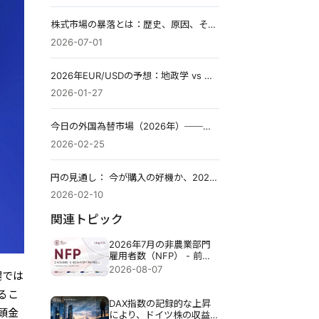
株式市場の暴落とは：歴史、原因、そして備え方
2026-07-01
2026年EUR/USDの予想：地政学 vs 金利乖離
2026-01-27
今日の外国為替市場（2026年）──「貿易戦争」から「資本戦争」へ、政策リスクが織り込まれる新局面
2026-02-25
円の見通し： 今が購入の好機か、2026年のチェックリストで読み解く
2026-02-10
関連トピック
2026年7月の非農業部門
雇用者数（NFP） - 前
回：5万7千人 予測：8万
2026-08-07
場では
3千人
るこ
DAX指数の記録的な上昇
頭金
により、ドイツ株の収益