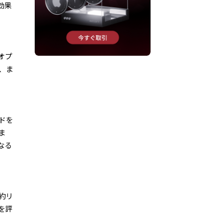
効果
オプ
、ま
ドを
ま
なる
約リ
を評