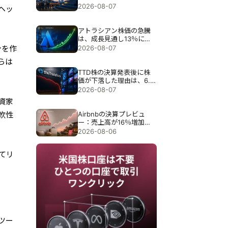
目標が引き上げられる
2026-08-07
ヘッ
アトラシアン株価の急騰
は、成長見通し13％にも
かかわらず35％急騰し
2026-08-07
ンを作
た。
らは
TTD株の決算発表後に株
価が下落した理由は、6.5
億ドル売上見通しで30％
2026-08-07
近く暴落したため。
資家
Airbnbの決算プレビュ
軟性
ー：売上高が16％増加し
ても、Airbnbの株価が下
2026-08-06
落する可能性がある理由
てリ
ツー