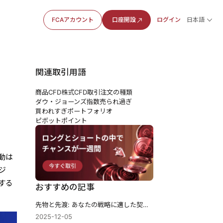
FCAアカウント
口座開設
ログイン
日本語
関連取引用語
商品CFD
株式CFD
取引注文の種類
ダウ・ジョーンズ指数
売られ過ぎ
買われすぎ
ポートフォリオ
ピボットポイント
動は
ジ
する
おすすめの記事
先物と先渡: あなたの戦略に適した契約はどれですか?
2025-12-05