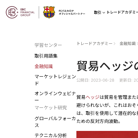
トレードアカデミ
取引
トレードアカデミー
金融知識
学習センター
取引用語集
貿易ヘッジ
金融知識
マーケットレジェン
公開日: 2023-06-28
更新日: 20
ド
オンラインウェビナ
貿易
ヘッジ
は貿易を管理また
ー
避けられないが、これはおそ
マーケット研究
は、取引を使用して潜在的な
グローバルフォーカ
ための反対方向波動。
ス
テクニカル分析