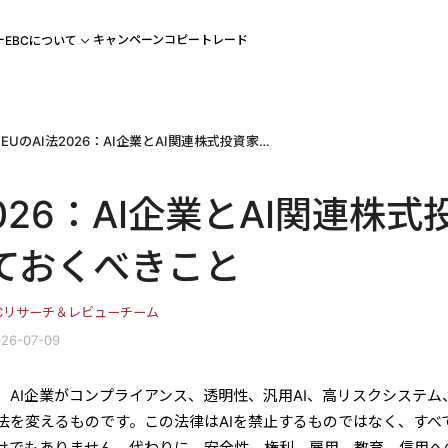
ー
キャンペーン
コピートレード
EBCについて
EUのAI法2026：AI企業とAI関連株式投資家が知っておくべきこと
2026：AI企業とAI関連株式
ておくべきこと
BCリサーチ＆レビューチーム
26-07-09
2026)は、AI企業がコンプライアンス、透明性、汎用AI、高リスクシステ
法を変えるものです。この法律はAIを禁止するものではなく、すべ
わけでもありません。代わりに、安全性、権利、雇用、教育、信用へ