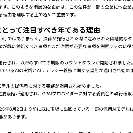
ます。このような階層的な設計は、この法律が一部の企業に他企業
る理由を理解する上で極めて重要です。
制にとって注目すべき年である
理由
わけではありません。法律が施行された際に定められた段階的なタ
業が既に対処すべき事項とまだ注意が必要な事項を説明するのに役
が施行され、以降のすべての期限のカウントダウンが開始されました
れているAIの実践とAIリテラシー義務に関する規則が適用され始め
Iモデルの提供者に対する義務が適用され始めました。
主要段階が適用され、GPAIプロバイダーに対する委員会の執行権限
025年8月2日より前に既に市場に出回っている一部の汎用AIモデル
要があります。