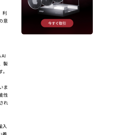
、利
の意
AI
、製
す。
いま
能性
され
輸入
い義