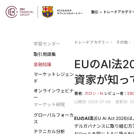
トレードアカデミ
取引
トレードアカデミー
その他
学習センター
取引用語集
EUのAI法
金融知識
マーケットレジェン
資家が知っ
ド
オンラインウェビナ
著者:
カロン・N.
レビュー者：
E
ー
公開日: 2026-07-09
更新日: 20
マーケット研究
グローバルフォーカ
EUのAI法
(EU AI Act 
ス
デルガバナンスに取り組む方
テクニカル分析
AIツールを同じように扱う