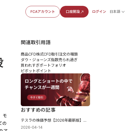
FCAアカウント
口座開設
ログイン
日本語
関連取引用語
商品CFD
株式CFD
取引注文の種類
投
ダウ・ジョーンズ指数
売られ過ぎ
買われすぎ
ポートフォリオ
ピボットポイント
おすすめの記事
ム、モ
テスラの株価予想【2026年最新版】下落は買い場か?AIとEV戦略の行方
ての
2026-04-14
のア