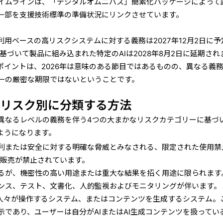
イムラインは、「デジタルオムニバス」簡素化パッケージによって
一部を支援技術標準の準備状況にリンクさせています。
用ベースの高リスクシステムに対する義務は2027年12月2日に予
基づいて製品に組み込まれた特定のAIは2028年8月2日に延期され
ポイントは、2026年は意味のある節目ではあるものの、異なる義
一の厳密な期限ではないということです。
をリスク別に分
類する方法
異なるレベルの義務を伴う4つの大まかなリスクカテゴリーに基づ
ようになります。
利または安全に対する明確な脅威とみなされる、限定された使用禁
の販売が禁止されています。
るが、機密性の高い用途または重大な結果を招く用途に限られます
ンス、テスト、文書化、人的監視およびモニタリングが伴います。
人々が操作するシステム、またはコンテンツを生成するシステム。
示であり、ユーザーは自分がAIまたはAI生成コンテンツを扱ってい