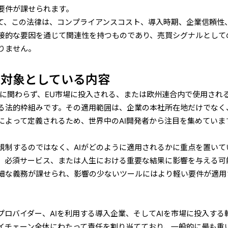
要件が課せられます。
って、この法律は、コンプライアンスコスト、導入時期、企業信頼性
接的な要因を通じて関連性を持つものであり、売買シグナルとして
りません。
に対象としている内容
地に関わらず、EU市場に投入される、または欧州連合内で使用される
る法的枠組みです。その適用範囲は、企業の本社所在地だけでなく
によって定義されるため、世界中のAI開発者から注目を集めていま
規制するのではなく、AIがどのように適用されるかに重点を置いて
、必須サービス、または人生における重要な結果に影響を与える可
細な義務が課せられ、影響の少ないツールにはより軽い要件が適用
プロバイダー、AIを利用する導入企業、そしてAIを市場に投入する
イチェーン全体にわたって責任を割り当てており、一般的に最も重