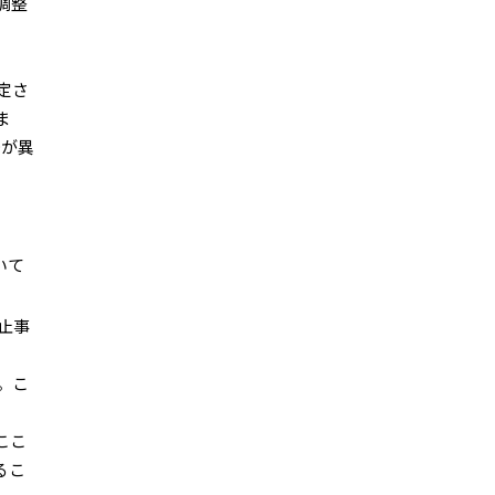
調整
定さ
ま
務が異
いて
止事
。こ
ここ
るこ