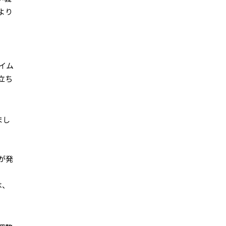
より
イム
立ち
。
まし
が発
は、