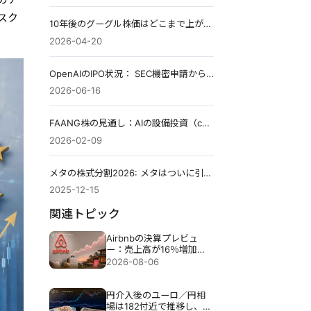
スク
10年後のグーグル株価はどこまで上がる|最新データで読み解く成長シナリオ【2026年最新】
2026-04-20
OpenAIのIPO状況： SEC機密申請から見えるAIバブルの行方
2026-06-16
FAANG株の見通し：AIの設備投資（capex）と2026年の反発シグナル
2026-02-09
メタの株式分割2026: メタはついに引き金を引くのか?
2025-12-15
関連トピック
Airbnbの決算プレビュ
ー：売上高が16％増加し
ても、Airbnbの株価が下
2026-08-06
落する可能性がある理由
円介入後のユーロ／円相
場は182付近で推移し、円