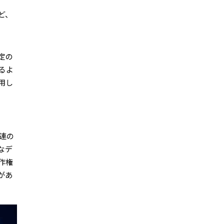
ど、
定の
るよ
用し
一連の
なデ
作権
があ