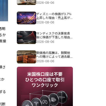
介入が試される。
2026-08-06
ディズニーの株価が3.7％
上昇した理由：売上高が
予想を下回ったにもかか
2026-08-06
わらず、なぜ上昇したの
透明
か？
サンディスクの決算発表
るか
後に株価が下落した理由
直接
は、過去最高の89億7000
2026-08-06
万ドルの売上高にもかか
わらず約13％急落したこ
とだ。
銅価格の高騰は、銅関税
への賭けによって過去最
高の6,703ドルまで押し上
2026-08-06
げられた。
課さ
まか
する
判断