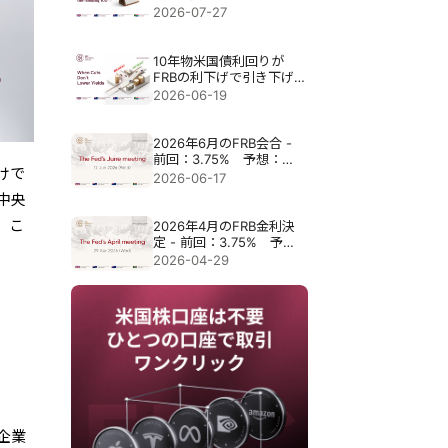
月29日の決定がナスダッ
2026-07-27
ク100指数に及ぼす影響と
は？
10年物米国債利回りが
FRBの利下げで引き下げら
れない理由
2026-06-19
2026年6月のFRB会合 -
前回：3.75% 予想：
けで
3.75%
2026-06-17
中央
。こ
2026年4月のFRB金利決
定 - 前回：3.75% 予
想：3.75%
2026-04-29
企業