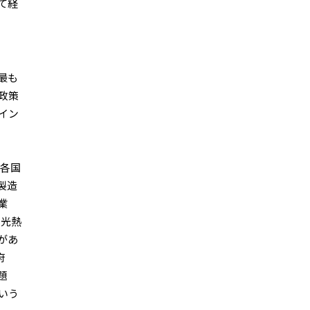
て経
最も
政策
イン
、各国
製造
業
、光熱
があ
府
題
いう