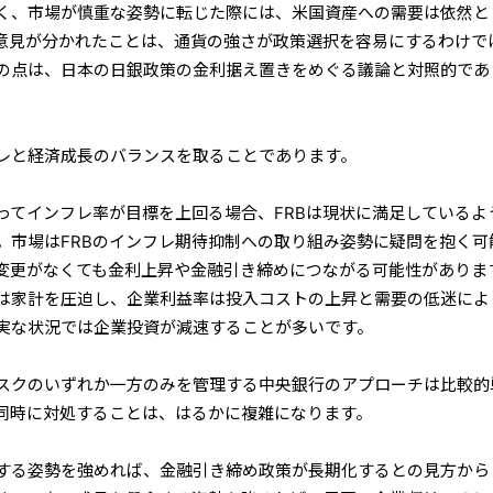
く、市場が慎重な姿勢に転じた際には、米国資産への需要は依然と
の意見が分かれたことは、通貨の強さが政策選択を容易にするわけで
の点は、日本の日銀政策の金利据え置きをめぐる議論と対照的であ
レと経済成長のバランスを取ることであります。
ってインフレ率が目標を上回る場合、FRBは現状に満足しているよ
。市場はFRBのインフレ期待抑制への取り組み姿勢に疑問を抱く可
変更がなくても金利上昇や金融引き締めにつながる可能性がありま
は家計を圧迫し、企業利益率は投入コストの上昇と需要の低迷によ
実な状況では企業投資が減速することが多いです。
スクのいずれか一方のみを管理する中央銀行のアプローチは比較的
同時に対処することは、はるかに複雑になります。
する姿勢を強めれば、金融引き締め政策が長期化するとの見方から