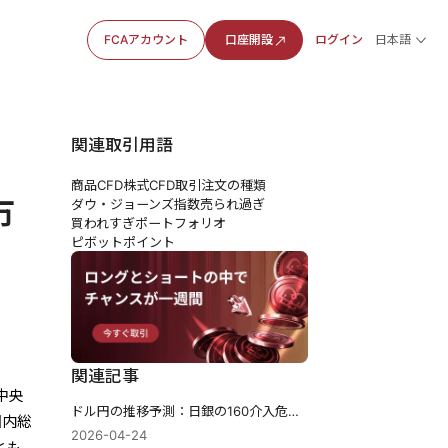
FCAアカウント
口座開設
ログイン
日本語
関連取引用語
商品CFD
株式CFD
取引注文の種類
市
ダウ・ジョーンズ指数
売られ過ぎ
買われすぎ
ポートフォリオ
ピボットポイント
関連記事
中央
ドル円の推移予測：日銀の160介入危険ゾーン
国内総
2026-04-24
とも