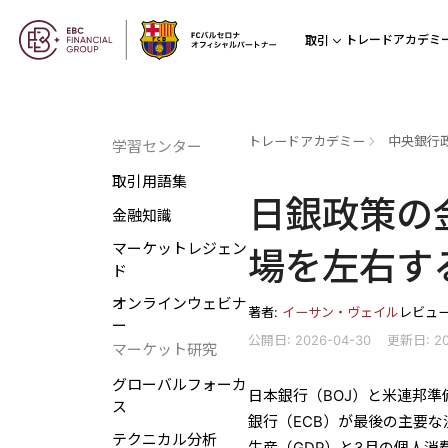
トレードアカデミ
取引
トレードアカデミー
中央銀行
学習センター
取引用語集
日銀政策の
金融知識
マーケットレジェン
場を左右す
ド
オンラインウェビナ
著者:
イーサン・ヴェイル
レビュ
ー
公開日: 2026-04-30
更新日: 20
マーケット研究
グローバルフォーカ
日本銀行（BOJ）と米連邦
ス
銀行（ECB）が最後の主要な
テクニカル分析
生産（GDP）と3月の個人消