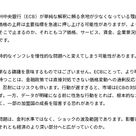
州中央銀行（ECB）が単純な解釈に頼る余地が少なくなっている理
価格の上昇は主要指標を急速に押し上げる可能性がありますが、よ
そこで止まるのか、それともコア価格、サービス、賃金、企業景況
です。
時的なインフレを慢性的な問題へと変えてしまう可能性があります
単なる躊躇を意味するものではございません。ECBにとって、より
待つことは、金融政策では直接対処できない価格変動への過剰反応
、忍耐にはリスクも伴います。行動が遅すぎると、市場はECBの対
す。一方、データが明確になる前に性急な行動をとれば、根本的な
く、一部の加盟国の成長を阻害する恐れがあります。
問題は、金利水準ではなく、ショックの波及範囲であります。影響
それとも経済のより深い部分へと広がっていくのか。