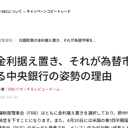
ー
キャンペーン
コピートレード
EBCについて
政策金利
日銀政策の金利据え置き、それが為替市場を左右する中央銀行の姿勢の理由
金利据え置き、それが為替
る中央銀行の姿勢の理由
ー者：
EBCリサーチ＆レビューチーム
26-04-30
準備制度理事会（FRB）はともに金利据え置きを選択しており、欧州
決定を下すことになります。また、4月30日には米国の第1四半期
費支出（PCE）のデータも発表され、インフレ圧力が力強い成長と