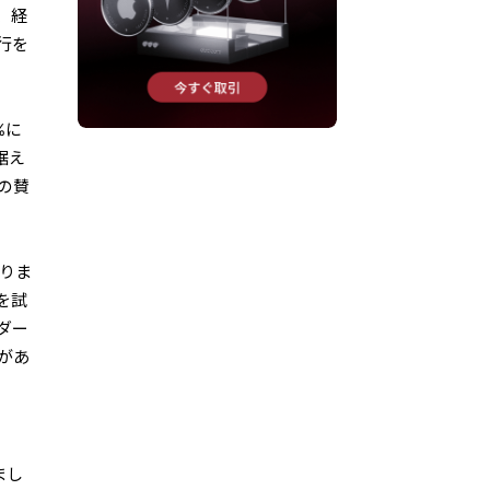
、経
行を
%に
据え
の賛
おりま
を試
ダー
があ
まし