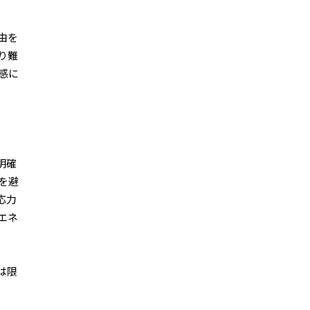
由を
り難
感に
。
明確
を避
応力
エネ
は限