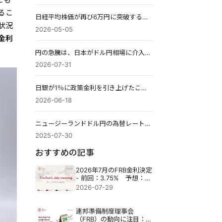
るこ
日経平均株価が再び6万円に突破する条件：最新データで徹底分析
状況
2026-05-05
金利
円の急騰は、日本がドル円相場に介入したのか、そして円高3％が何を示すのかを問うている。
2026-07-31
日銀が1％に政策金利を引き上げたこと：なぜ日本の歴史的な利上げは円の伸びを鈍化させたのか
2026-06-18
ニュージーランドドル円の為替レート｜その推移を解説
2025-07-30
おすすめの記事
2026年7月のFRB金利決定
- 前回：3.75% 予想：
3.75%
2026-07-29
連邦準備制度理事会
（FRB）の動向に注目：7