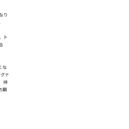
なり
。
。ト
る
くな
シグナ
、持
の期