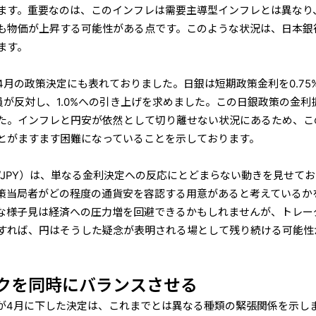
ます。重要なのは、このインフレは需要主導型インフレとは異なり
も物価が上昇する可能性がある点です。このような状況は、日本銀
ます。
月の政策決定にも表れておりました。日銀は短期政策金利を0.75
員が反対し、1.0%への引き上げを求めました。この日銀政策の金利
た。インフレと円安が依然として切り離せない状況にあるため、こ
とがますます困難になっていることを示しております。
/JPY）は、単なる金利決定への反応にとどまらない動きを見せて
策当局者がどの程度の通貨安を容認する用意があると考えているか
な様子見は経済への圧力増を回避できるかもしれませんが、トレー
すれば、円はそうした疑念が表明される場として残り続ける可能性
クを同時にバランスさせる
）が4月に下した決定は、これまでとは異なる種類の緊張関係を示し