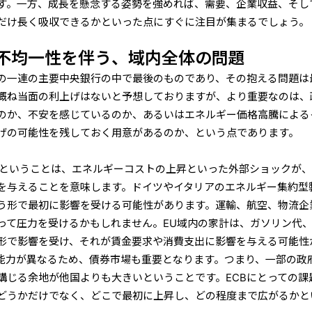
す。一方、成長を懸念する姿勢を強めれば、需要、企業収益、そし
だけ長く吸収できるかといった点にすぐに注目が集まるでしょう。
不均一
性を伴う、域内全体の問題
この一連の主要中央銀行の中で最後のものであり、その抱える問題は
概ね当面の利上げはないと予想しておりますが、より重要なのは、
のか、不安を感じているのか、あるいはエネルギー価格高騰による
げの可能性を残しておく用意があるのか、という点であります。
るということは、エネルギーコストの上昇といった外部ショックが
を与えることを意味します。ドイツやイタリアのエネルギー集約型
う形で最初に影響を受ける可能性があります。運輸、航空、物流企
って圧力を受けるかもしれません。EU域内の家計は、ガソリン代
形で影響を受け、それが賃金要求や消費支出に影響を与える可能性
能力が異なるため、債券市場も重要となります。つまり、一部の政
講じる余地が他国よりも大きいということです。ECBにとっての課
どうかだけでなく、どこで最初に上昇し、どの程度まで広がるかと