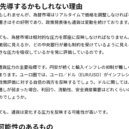
が先導
するかもしれない理由
もしれませんが、為替市場はリアルタイムで価格を調整しなければ
置きはその好例であり、政策発表後も通貨は変動を続けております
ても、為替市場は相対的な圧力を即座に反映しなければなりません
脆弱に見えるか、どの中央銀行が最も制約を受けているように見え
きな圧力を吸収しているかを常に評価しているのです。
通貨圧力の主要指標です。円安が続くと輸入インフレの抑制が難し
ります。ユーロ圏では、ユーロ／ドル（EUR/USD）がインフレ
の政策評価に対する自信の両方を反映するでしょう。ドルに関しては
通しが弱まった場合、利回り、流動性、安全資産需要はどれくらい
のでしょうか。
ても、通貨は変化する圧力を反映する可能性が高いです。
可能
性のあるもの