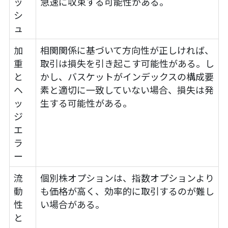
ッ
急速に収束する可能性がある。
シ
ュ
加
相関関係に基づいて方向性が正しければ、
重
取引は損失を引き起こす可能性がある。し
と
かし、バスケットがインデックスの構成要
ヘ
素と適切に一致していない場合、損失は発
ッ
生する可能性がある。
ジ
エ
ラ
ー
流
個別株オプションは、指数オプションより
動
も価格が高く、効率的に取引するのが難し
性
い場合がある。
と