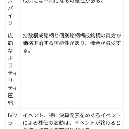
ス
取引には不利になる可能性がある。
パ
イ
ク
広
指数構成銘柄と個別銘柄構成銘柄の両方が
範
価格下落する可能性があり、機会が減少す
な
る。
ボ
ラ
ティ
リ
ティ
圧
縮
IVク
イベント、特に決算発表をめぐるイベント
ラ
による株価の変動は、イベントが終わると