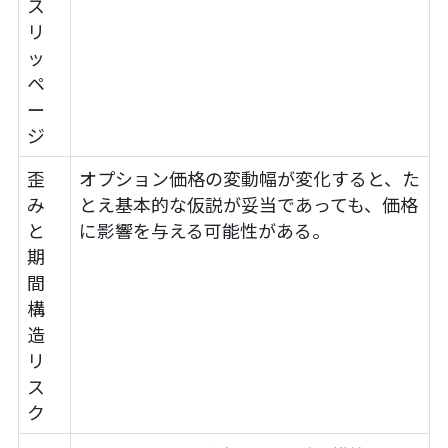
ス
リ
ッ
ペ
ー
ジ
歪
オプション価格の変動幅が変化すると、た
み
とえ基本的な仮説が妥当であっても、価格
と
に影響を与える可能性がある。
期
間
構
造
リ
ス
ク