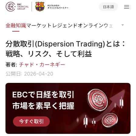
日本語
語集
金融知識
マーケットレジェンド
オンラインウェビナー
グ
分散取引(Dispersion Trading)とは：
戦略、リスク、そして利益
著者:
チャド・カーネギー
公開日: 2026-04-20