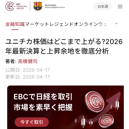
日本語
語集
金融知識
マーケットレジェンド
オンラインウェビナー
グ
ユニチカ株価はどこまで上がる?2026
年最新決算と上昇余地を徹底分析
著者:
高橋健司
公開日: 2026-04-17
更新日: 2026-04-17