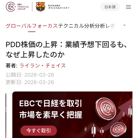
日本語
ナー
グローバルフォーカス
テクニカル分析
分析レポート
マー
PDD株価の上昇：業績予想下回るも、
なぜ上昇したのか
著者:
ライラン・チェイス
公開日: 2026-03-26
更新日: 2026-03-26