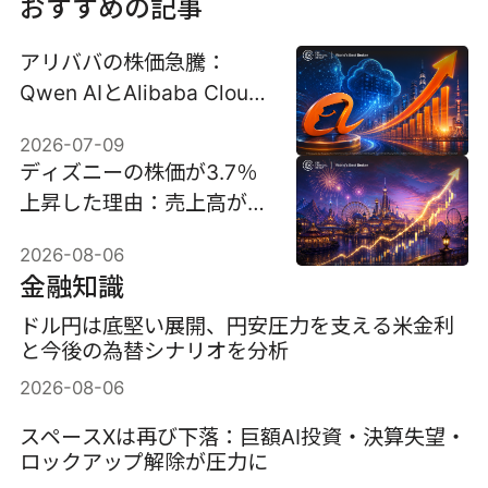
おすすめの記事
アリババの株価急騰：
Qwen AIとAlibaba Cloud
がAlibabaの新たな戦略を
2026-07-09
打ち出す中、BABA株は
ディズニーの株価が3.7％
11%急騰した。
上昇した理由：売上高が予
想を下回ったにもかかわら
2026-08-06
ず、なぜ上昇したのか？
金融知識
ドル円は底堅い展開、円安圧力を支える米金利
と今後の為替シナリオを分析
2026-08-06
スペースXは再び下落：巨額AI投資・決算失望・
ロックアップ解除が圧力に