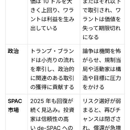
価は 10 ドルを大
またはそれ以下
きく上回り、ワラ
で取引され、ワ
ントは利益を生み
ラントは価値を
出している
失って期限切れ
になる
政治
トランプ・ブラン
論争は機関を怖
ドは小売りの流れ
がらせ、規制当
を牽引し、政治的
局や活動家は構
に関連のある取引
造や目標に圧力
の獲得に貢献する
をかける
SPAC
2025 年も回復が
リスク選好が弱
市場
続く見込み。投資
まると、再びチ
家は信頼性の高
ャンスは閉ざさ
い de-SPAC への
れ、償還が急増