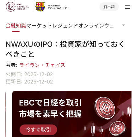
日本語
語集
金融知識
マーケットレジェンド
オンラインウェビナー
グ
NWAXUのIPO：投資家が知っておく
べきこと
著者:
ライラン・チェイス
公開日: 2025-12-02
更新日: 2025-12-02