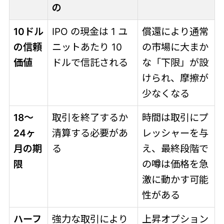
の
10ドル
IPO の現金は 1 ユ
償還により通常
の信頼
ニットあたり 10
の市場に大まか
価値
ドルで信託される
な「下限」が設
けられ、摩擦が
少なくなる
18～
取引を終了するか
時間は取引にプ
24ヶ
清算する必要があ
レッシャーを与
月の期
る
え、最終段階で
限
の噂は価格を急
激に動かす可能
性がある
ハーフ
強力な取引により
上昇オプション