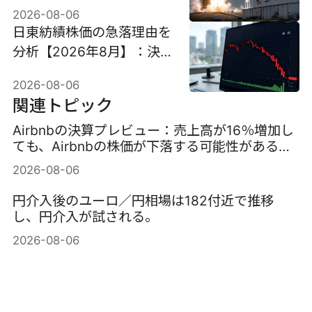
クアップ解除が圧力に
2026-08-06
日東紡績株価の急落理由を
分析【2026年8月】：決
算発表後に売りが広がった
2026-08-06
背景と今後の注目ポイント
関連トピック
Airbnbの決算プレビュー：売上高が16％増加し
ても、Airbnbの株価が下落する可能性がある理
由
2026-08-06
円介入後のユーロ／円相場は182付近で推移
し、円介入が試される。
2026-08-06