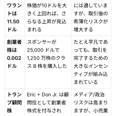
ワラン
株価が10ドルを大
には適していま
トは
きく上回れば、さ
すが、取引後の
11.50
らなる上昇が見込
希薄化リスクが
ドル
まれる
増大する
創業者
スポンサーが
たとえ平凡であ
株は
25,000 ドルで
っても、取引を
0.002
1,250 万株のクラ
完了するための
ドル
ス B 株を購入した
大きなインセン
ティブが組み込
まれている
トラン
Eric + Don Jr. は顧
メディア/政治
プ顧問
問役として創業者
リスクは高まり
株
株式を付与され
ますが、小売業