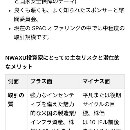
と国家安全保障のテーマ)
良くも悪くも、よく知られたスポンサーと諮
問委員会。
現在の SPAC オファリングの中では中程度の
取引規模です。
NWAXU投資家にとっての主なリスクと潜在的
なメリット
側面
プラス面
マイナス面
取引の
強力なインセンテ
平凡または後期
質
ィブを備えた魅力
サイクルの目
的な米国の製造業/
標。株価
インフラ資産。株
は 10 ドル前後