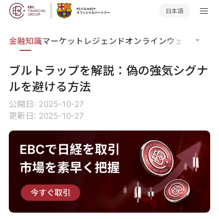
日本語
語集
金融知識
マーケットレジェンド
オンラインウェビナー
グ
ブルトラップを解説：偽の強気シグナ
ルを避ける方法
公開日: 2025-10-27
更新日: 2025-10-27