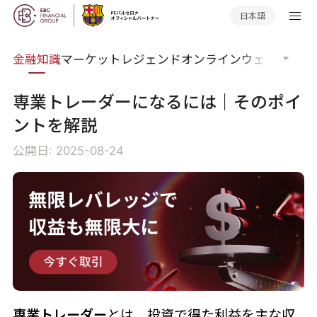
日本語
語集
金融知識
マーケットレジェンド
オンラインウェビナー
グ
専業トレーダーになるには｜そのポイ
ントを解説
公開日: 2025-08-24
専業トレーダー
とは、投資で得た利益を主な収