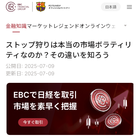
日本語
語集
金融知識
マーケットレジェンド
オンラインウェビナー
グ
ストップ狩りは本当の市場ボラティリ
ティなのか？その違いを知ろう
公開日: 2025-07-09
更新日: 2025-07-09