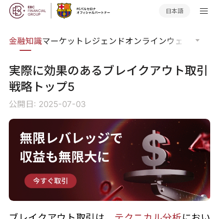
日本語
語集
金融知識
マーケットレジェンド
オンラインウェビナー
グ
実際に効果のあるブレイクアウト取引
戦略トップ5
公開日: 2025-07-03
ブレイクアウト取引は、
テクニカル分析
におい