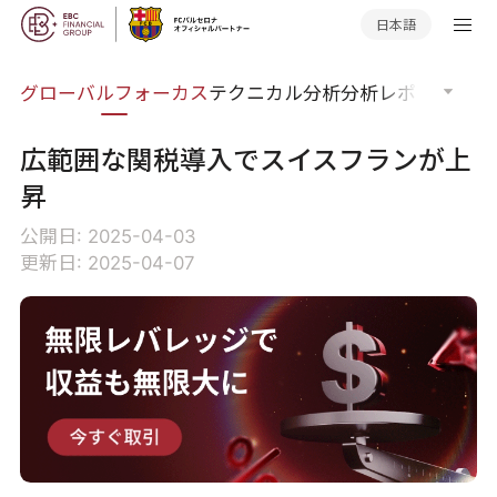
日本語
ナー
グローバルフォーカス
テクニカル分析
分析レポート
マー
広範囲な関税導入でスイスフランが上
昇
公開日: 2025-04-03
更新日: 2025-04-07