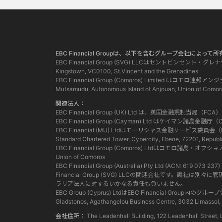
EBC Financial Groupは、以下を含むグループ会社によ
EBC Financial Group (SVG) LLCはセントビンセント・
Kingstown, VC0100, St.Vincent and the Grenadines
EBC Financial Group (Comoros) Limited
Mutsamudu, Autonomous Island of Anjouan, Union of Comor
関連法人：
EBC Financial Group (UK) Ltd は、英国金融規制
EBC Financial Group (Cayman) Ltd はケイ
EBC Financial (MU) Ltdはモーリシャス金融サービ
Standard Chartered Tower, Cybercity, Ebene, 72201, Republi
EBC Financial Group (Comoros) Ltdはコモロ諸島・オフ
Union of Comoros
EBC Financial Group (Australia) Pty Ltd (ACN:
Financial Group (SVG) LLCの関連会社で
ラリア法人に対するいかなる責任も負いません。
EBC Group (Cyprus) LtdはEBC Financia
Gladstonos, Agathangelou Business Centre, 3032 Limassol,
会社住所：
The Leadenhall Building, 122 Leadenhall Str