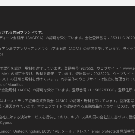
って所有される共同ブランドです。
グレナディーン金融庁（SVGFSA）の認可を受けています。会社登録番号：353 LLC 2020。登録事務
 はコモロ連邦アンジュアン島でアンジュアンオフショア金融局（AOFA）の認可を受けています。ライセ
os
当局（FCA）の認可を受け、規制を遵守しています。登録番号: 927552。ウェブサイト：
www.eb
マン諸島金融庁（CIMA）の認可を受け、規制を遵守しています。登録番号：2038223。ウェブサイ
ス委員会（FSC）の認可と規制を受けています。同事業体のウェブサイトは独立に管理されています
c of Mauritius
ショア金融規制（AOFA）の認可を受けています。登録番号：L 15637/EFGC。登録住所：Hamchako, 
 619 073 237) はオーストラリア証券投資委員会（ASIC）の認可と規制を受けています。登録番号：500991。
す。両社は別々に管理・運営されています。本ウェブサイトで提供される金融商品およびサービ
l Group内のグループ会社に対する決済サービスを提供しており、キプロス共和国の会社法に基づい
 Cyprus
eet, London, United Kingdom, EC3V 4AB. メールアドレス：
[email protected]
電話番号 : 