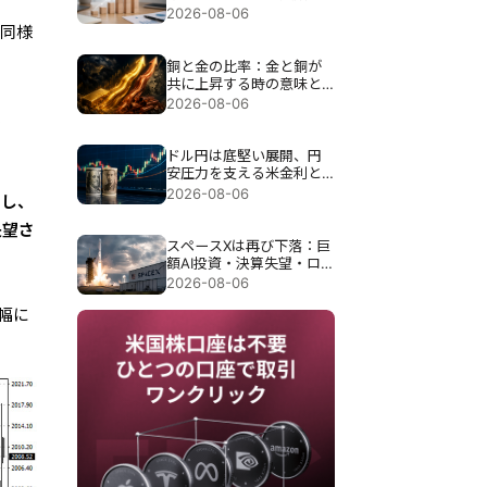
理由
2026-08-06
も同様
銅と金の比率：金と銅が
共に上昇する時の意味と
は
2026-08-06
、
ドル円は底堅い展開、円
安圧力を支える米金利と
今後の為替シナリオを分
2026-08-06
加し、
析
失望さ
スペースXは再び下落：巨
額AI投資・決算失望・ロ
ックアップ解除が圧力に
2026-08-06
幅に