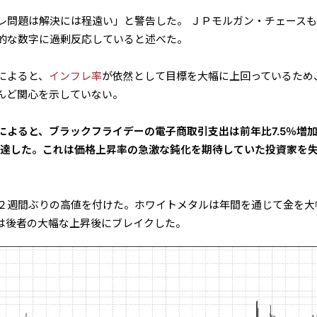
レ問題は解決には程遠い」と警告した。 ＪＰモルガン・チェース
的な数字に過剰反応していると述べた。
によると、
インフレ率
が依然として目標を大幅に上回っているため
とんど関心を示していない。
のレポートによると、ブラックフライデーの電子商取引支出は前年比7.5％増
に達した。これは価格上昇率の急激な鈍化を期待していた投資家を
２週間ぶりの高値を付けた。ホワイトメタルは年間を通じて金を大
は後者の大幅な上昇後にブレイクした。