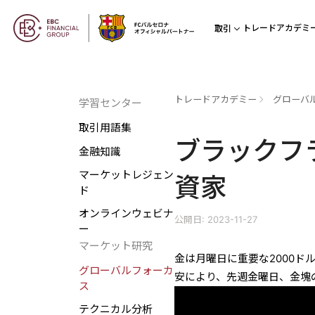
トレードアカデミ
取引
トレードアカデミー
グローバ
学習センター
取引用語集
ブラックフ
金融知識
マーケットレジェン
資家
ド
オンラインウェビナ
公開日: 2023-11-27
ー
マーケット研究
金は月曜日に重要な2000ド
グローバルフォーカ
安により、先週金曜日、金塊
ス
テクニカル分析