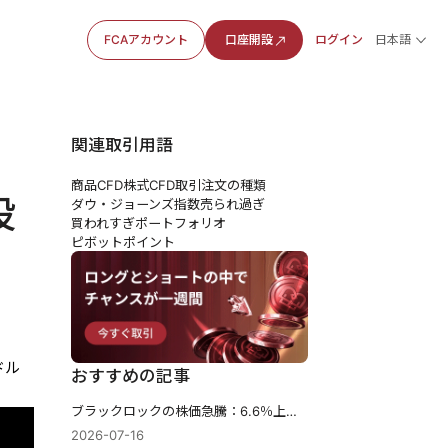
FCAアカウント
口座開設
ログイン
日本語
関連取引用語
商品CFD
株式CFD
取引注文の種類
投
ダウ・ジョーンズ指数
売られ過ぎ
買われすぎ
ポートフォリオ
ピボットポイント
ドル
おすすめの記事
ブラックロックの株価急騰：6.6％上昇し、資産総額が歴史的な15兆ドルを突破。
2026-07-16