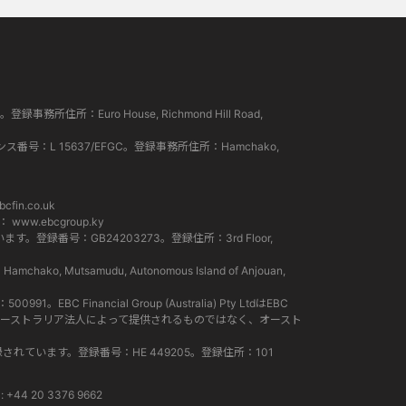
所住所：Euro House, Richmond Hill Road,
ンス番号：L 15637/EFGC。登録事務所住所：Hamchako,
cfin.co.uk
ト：
www.ebcgroup.ky
。登録番号：GB24203273。登録住所：3rd Floor,
Mutsamudu, Autonomous Island of Anjouan,
EBC Financial Group (Australia) Pty LtdはEBC
スは、オーストラリア法人によって提供されるものではなく、オースト
て登録されています。登録番号：HE 449205。登録住所：101
+44 20 3376 9662