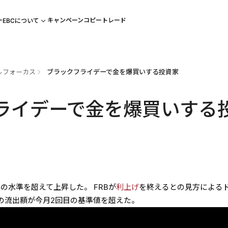
ー
キャンペーン
コピートレード
EBCについて
ルフォーカス
ブラックフライデーで金を爆買いする投資家
ライデーで金を爆買いする
ルの水準を超えて上昇した。 FRBが
利上げ
を終えるとの見方による
の流出額が今月2回目の基準値を超えた。