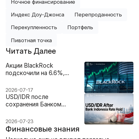
Ночное финансирование
Индекс Доу-Джонса
Перепроданность
Перекупленность
Портфель
Пивотная точка
Читать Далее
Акции BlackRock
подскочили на 6.6%,
когда активы
преодолели
2026-07-17
историческую отметку
USD/IDR после
$15T
сохранения Банком
Индонезии ставки на
уровне 5.75%: сможет
2026-07-23
ли рупия
Финансовые знания
восстановиться?