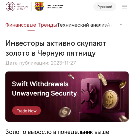
Русский
ры
Финансовые Тренды
Технический анализ
Анализ ры
Инвесторы активно скупают
золото в Черную пятницу
Дата публикации: 2023-11-27
Золото выросло в понедельник выше