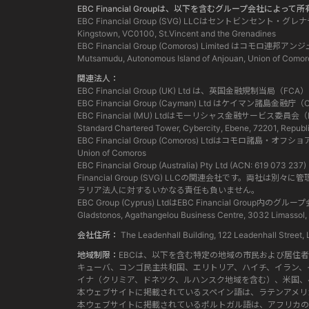
EBC Financial Groupは、以下を含むグループ会社によ
EBC Financial Group (SVG) LLCはセントビンセント・
Kingstown, VC0100, St.Vincent and the Grenadines
EBC Financial Group (Comoros) Limited
Mutsamudu, Autonomous Island of Anjouan, Union of Comor
関連法人：
EBC Financial Group (UK) Ltd は、英国金融規制
EBC Financial Group (Cayman) Ltd はケイ
EBC Financial (MU) Ltdはモーリシャス金融サービ
Standard Chartered Tower, Cybercity, Ebene, 72201, Republi
EBC Financial Group (Comoros) Ltdはコモロ諸島・オフ
Union of Comoros
EBC Financial Group (Australia) Pty Ltd (ACN:
Financial Group (SVG) LLCの関連会社で
ラリア法人に対するいかなる責任も負いません。
EBC Group (Cyprus) LtdはEBC Financia
Gladstonos, Agathangelou Business Centre, 3032 Limassol,
会社住所：
The Leadenhall Building, 122 Leadenhall Str
地域制限：
EBCは、以下を含む特定の地域の市民および居住
キューバ、コンゴ民主共和国、エリトリア、ハイチ、イラン、
イナ（クリミア、ドネツク、ルハンスク地域を含む）、米国、
本ウェブサイトに掲載されているスペイン語は、ラテンアメリ
本ウェブサイトに掲載されているポルトガル語は、アフリカの