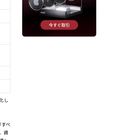
化し
存すべ
。資