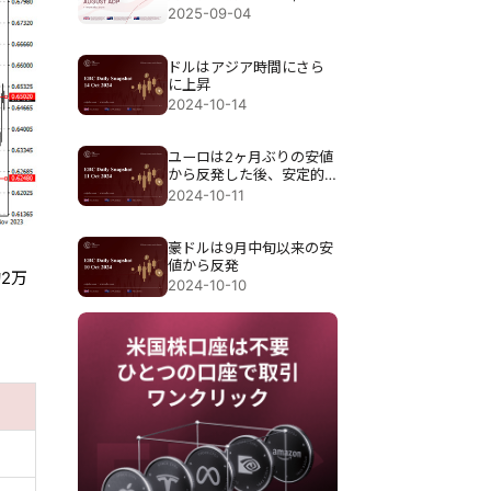
人 予想：70,000人
2025-09-04
ドルはアジア時間にさら
に上昇
2024-10-14
ユーロは2ヶ月ぶりの安値
から反発した後、安定的
に推移
2024-10-11
豪ドルは9月中旬以来の安
値から反発
2万
2024-10-10