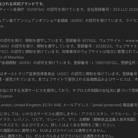
って所有される共同ブランドです。
グレナディーン金融庁（SVGFSA）の認可を受けています。会社登録番号：353 LLC 2020。登録事務
 はコモロ連邦アンジュアン島でアンジュアンオフショア金融局（AOFA）の認可を受けています。ライセ
os
当局（FCA）の認可を受け、規制を遵守しています。登録番号: 927552。ウェブサイト：
www.eb
マン諸島金融庁（CIMA）の認可を受け、規制を遵守しています。登録番号：2038223。ウェブサイ
ス委員会（FSC）の認可と規制を受けています。同事業体のウェブサイトは独立に管理されています
c of Mauritius
ショア金融規制（AOFA）の認可を受けています。登録番号：L 15637/EFGC。登録住所：Hamchako, 
 619 073 237) はオーストラリア証券投資委員会（ASIC）の認可と規制を受けています。登録番号：500991。
す。両社は別々に管理・運営されています。本ウェブサイトで提供される金融商品およびサービ
l Group内のグループ会社に対する決済サービスを提供しており、キプロス共和国の会社法に基づい
 Cyprus
eet, London, United Kingdom, EC3V 4AB. メールアドレス：
[email protected]
電話番号 : 
者に対しては、いかなるサービスも提供しません：アフガニスタン、ベラルーシ、ミ
イラク、レバノン、リビア、マレーシア、マリ、北朝鮮（朝鮮民主主義人民共和国）
ベネズエラ、およびイエメン。詳しくはよくある質問をご覧ください。
カ諸国のみに適用され、EUおよびスペインには適用されません。
みに適用され、EU、ポルトガルおよびブラジルには適用されません。