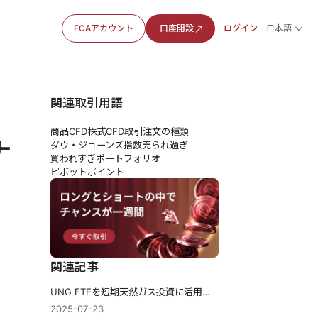
FCAアカウント
口座開設
ログイン
日本語
関連取引用語
商品CFD
株式CFD
取引注文の種類
ナ
ダウ・ジョーンズ指数
売られ過ぎ
買われすぎ
ポートフォリオ
ピボットポイント
関連記事
UNG ETFを短期天然ガス投資に活用する方法
2025-07-23