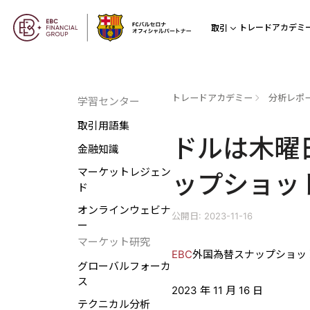
トレードアカデミ
取引
トレードアカデミー
分析レポ
学習センター
取引用語集
ドルは木曜日
金融知識
マーケットレジェン
ップショッ
ド
オンラインウェビナ
公開日: 2023-11-16
ー
マーケット研究
EBC
外国為替スナップショッ
グローバルフォーカ
ス
2023 年 11 月 16 日
テクニカル分析