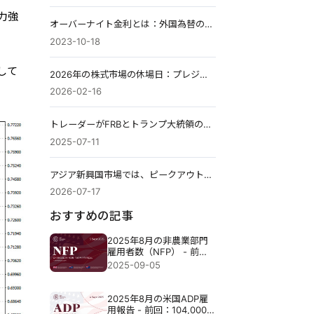
力強
オーバーナイト金利とは：外国為替の手数料、スワップ、そして計算方法を解説し
2023-10-18
して
2026年の株式市場の休場日：プレジデンツ・デー（大統領の日）の後はどうなる？
2026-02-16
トレーダーがFRBとトランプ大統領の動きに備え、DXY（ドル指数）は98.00に近づく
2025-07-11
アジア新興国市場では、ピークアウトへの不安が再びAIの賭けに影響を与えている。
2026-07-17
おすすめの記事
2025年8月の非農業部門
雇用者数（NFP） - 前回
73,000人 予想78,000人
2025-09-05
2025年8月の米国ADP雇
用報告 - 前回：104,000