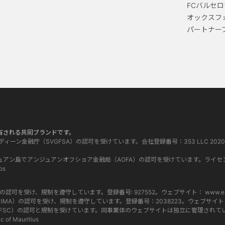
FCバルセロ
オックスフ
パートナー
って所有される共同ブランドです。
グレナディーン金融庁（SVGFSA）の認可を受けています。会社登録番号：353 LLC 2020。登録事務
 はコモロ連邦アンジュアン島でアンジュアンオフショア金融局（AOFA）の認可を受けています。ライセ
os
当局（FCA）の認可を受け、規制を遵守しています。登録番号: 927552。ウェブサイト：
www.eb
マン諸島金融庁（CIMA）の認可を受け、規制を遵守しています。登録番号：2038223。ウェブサイ
ス委員会（FSC）の認可と規制を受けています。同事業体のウェブサイトは独立に管理されています
c of Mauritius