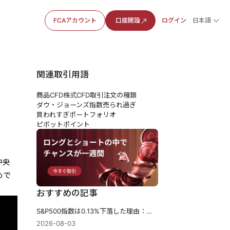
FCAアカウント
口座開設
ログイン
日本語
関連取引用語
商品CFD
株式CFD
取引注文の種類
ダウ・ジョーンズ指数
売られ過ぎ
買われすぎ
ポートフォリオ
ピボットポイント
中央
めで
おすすめの記事
S&P500指数は0.13%下落した理由：構成銘柄の59%が上昇したにもかかわらず、なぜ7月に下落したのか？
2026-08-03