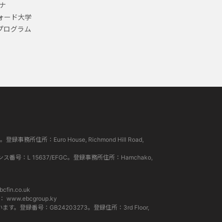
ナ
ォード大学
プログラム
所住所：Euro House, Richmond Hill Road,
ンス番号：L 15637/EFGC。登録事務所住所：Hamchako,
cfin.co.uk
ト：
www.ebcgroup.ky
。登録番号：GB24203273。登録住所：3rd Floor,