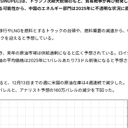
SINOPEC)は、トランプ次期大統領のもと、貿易戦争が再び勃発
る可能性から、中国のエネルギー部門は2025年に不透明な状況に
移行やLNGを燃料とするトラックの台頭や、燃料需要の減速から、
ークを迎えると予想している。
き、来年の原油市場は供給過剰になると広く予想されている。ロイ
の平均価格は2025年に1バレルあたり73ドル前後になると予想
によると、12月13日までの週に米国の原油在庫は4週連続で減少した
00バレルと、アナリスト予想の160万バレルの減少を下回った。