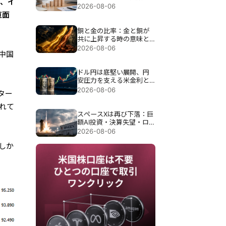
し、イ
理由
2026-08-06
直面
銅と金の比率：金と銅が
共に上昇する時の意味と
は
2026-08-06
中国
ドル円は底堅い展開、円
安圧力を支える米金利と
今後の為替シナリオを分
2026-08-06
ター
析
されて
スペースXは再び下落：巨
額AI投資・決算失望・ロ
ックアップ解除が圧力に
2026-08-06
。しか