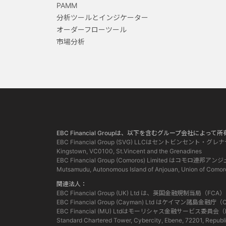
PAMM
分析ツールとインジケーター
オーダーフローツール
市場分析
EBC Financial Groupは、以下を含むグループ会社によ
EBC Financial Group (SVG) LLCはセントビンセント・
Kingstown, VC0100, St.Vincent and the Grenadines
EBC Financial Group (Comoros) Limited
Mutsamudu, Autonomous Island of Anjouan, Union of Comor
関連法人：
EBC Financial Group (UK) Ltd は、英国金融規制
EBC Financial Group (Cayman) Ltd はケイ
EBC Financial (MU) Ltdはモーリシャス金融サービ
Standard Chartered Tower, Cybercity, Ebene, 72201, Republi