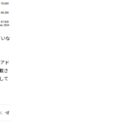
ていな
のアド
載さ
して