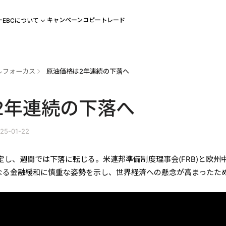
ー
キャンペーン
コピートレード
EBCについて
ルフォーカス
原油価格は2年連続の下落へ
2年連続の下落へ
25-01-22
は安定し、週間では下落に転じる。米連邦準備制度理事会(FRB)と欧州
らなる金融緩和に慎重な姿勢を示し、世界経済への懸念が高まったた