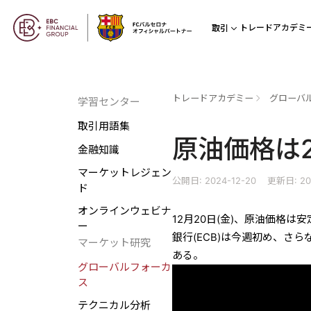
トレードアカデミ
取引
トレードアカデミー
グローバ
学習センター
取引用語集
原油価格は
金融知識
マーケットレジェン
公開日: 2024-12-20
更新日: 20
ド
オンラインウェビナ
12月20日(金)、原油価格
ー
銀行(ECB)は今週初め、さ
マーケット研究
ある。
グローバルフォーカ
ス
テクニカル分析