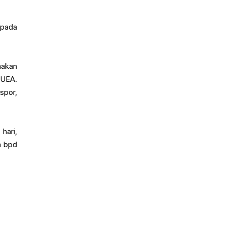
 pada
nakan
 UEA.
spor,
hari,
a bpd