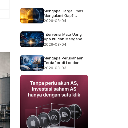
Bukan Imbal Hasil 50%
Mengapa Harga Emas
Mengalami Gap?
Penjelasan Jam Trading
2026-08-04
dan Likuiditas
Intervensi Mata Uang:
Apa Itu dan Mengapa
Kadang Gagal
2026-08-04
Mengapa Perusahaan
Terdaftar di London
Pindah ke AS, dan Apa
2026-08-03
yang Berubah bagi
Pemegang Saham?