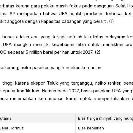
erbatas karena para pelaku masih fokus pada gangguan Selat H
h luas. AP melaporkan bahwa UEA adalah produsen terbesar keti
ikit anggota dengan kapasitas cadangan yang berarti. (1)
 besar adalah apa yang terjadi setelah lalu lintas pelayaran ke
, UEA mungkin memiliki kebebasan lebih untuk menaikkan pro
C sebesar 5 million barel per hari untuk 2027. (2)
ga sekarang, risiko pasokan yang menekan kemudian.
tinggi karena ekspor Teluk yang terganggu, risiko tanker, pena
n seputar konflik Iran. Namun pada 2027, basis pasokan UEA yang 
tensi melemahkan kemampuan kartel untuk mempertahankan 
 utama
Bias harga minyak yang mun
Selat Hormuz
Bias kenaikan