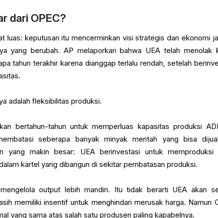
r dari OPEC?
t luas: keputusan itu mencerminkan visi strategis dan ekonomi j
ginya yang berubah. AP melaporkan bahwa UEA telah menolak 
 tahun terakhir karena dianggap terlalu rendah, setelah berinve
sitas.
a adalah fleksibilitas produksi.
kan bertahun-tahun untuk memperluas kapasitas produksi A
mbatasi seberapa banyak minyak mentah yang bisa dijual
an yang makin besar: UEA berinvestasi untuk memproduksi 
alam kartel yang dibangun di sekitar pembatasan produksi.
ngelola output lebih mandiri. Itu tidak berarti UEA akan s
asih memiliki insentif untuk menghindari merusak harga. Namun
ormal yang sama atas salah satu produsen paling kapabelnya.