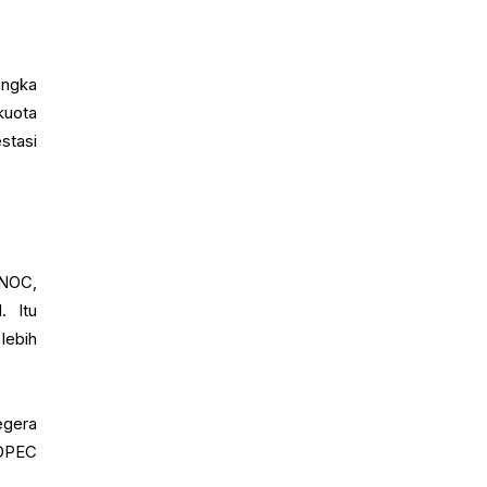
angka
kuota
stasi
DNOC,
. Itu
lebih
egera
 OPEC