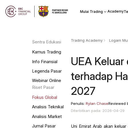
Academy
Mulai Trading
Te
Trading Academy
Logam Mul
Sentra Edukasi
Kamus Trading
UEA Keluar 
Info Finansial
Legenda Pasar
terhadap Ha
Webinar Online
2027
Riset Pasar
Fokus Global
Penulis:
Rylan Chase
Reviewed 
Analisis Teknikal
Diterbitkan pada: 2026-04-29
Analisis Market
Jurnal Pasar
Uni Emirat Arab akan kelua