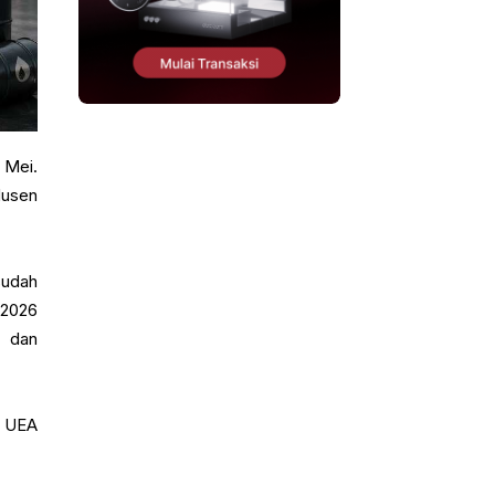
 Mei.
dusen
sudah
 2026
, dan
r UEA