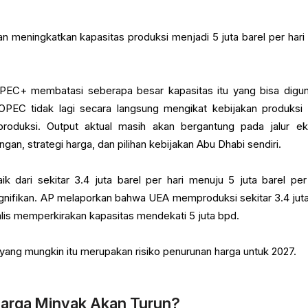
meningkatkan kapasitas produksi menjadi 5 juta barel per hari
PEC+ membatasi seberapa besar kapasitas itu yang bisa digu
OPEC tidak lagi secara langsung mengikat kebijakan produksi
produksi. Output aktual masih akan bergantung pada jalur ek
gan, strategi harga, dan pilihan kebijakan Abu Dhabi sendiri.
k dari sekitar 3.4 juta barel per hari menuju 5 juta barel per 
ignifikan. AP melaporkan bahwa UEA memproduksi sekitar 3.4 jut
lis memperkirakan kapasitas mendekati 5 juta bpd.
d yang mungkin itu merupakan risiko penurunan harga untuk 2027.
 Harga Minyak Akan Turun?