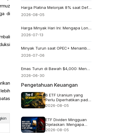
ormuz
Harga Platina Melonjak 8% saat Defisit Pasokan 2026 Kembali Menjadi Sorotan
ga di
2026-08-05
Harga Minyak Hari Ini: Mengapa Lonjakan Brent 3% Masih Merupakan Reaksi yang Terukur
2026-07-13
mbali
duksi
Minyak Turun saat OPEC+ Menambah 188,000 Bpd: Apakah Minyak Mentah Menghadapi Pelemahan yang Dipicu oleh Pasokan?
2026-07-06
Emas Turun di Bawah $4,000: Mengapa Rumah Tangga India Menjual Hampir 50 Ton Emas Lama
2026-06-30
rikan
Pengetahuan Keuangan
lebih
6 ETF Uranium yang
batas
Perlu Diperhatikan pada
2026 dan Isi
2026-08-05
Sebenarnya dari Setiap
Dana
gkin
ETF Dividen Mingguan
Dijelaskan: Mengapa
Tingkat Distribusi 50%
2026-08-05