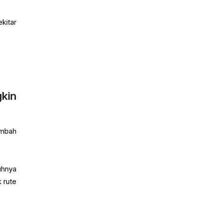
kitar
kin
ambah
uhnya
 rute