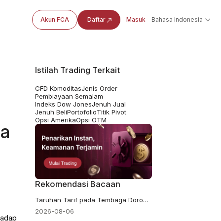
Akun FCA
Daftar
Masuk
Bahasa Indonesia
Istilah Trading Terkait
CFD Komoditas
Jenis Order
Pembiayaan Semalam
Indeks Dow Jones
Jenuh Jual
Jenuh Beli
Portofolio
Titik Pivot
Opsi Amerika
Opsi OTM
da
Rekomendasi Bacaan
Taruhan Tarif pada Tembaga Dorong Harga Tembaga ke Rekor $6.703
2026-08-06
hadap