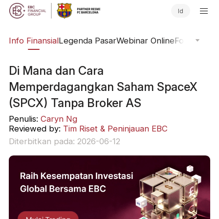
Id
ing
Info Finansial
Legenda Pasar
Webinar Online
Fokus Glob
Di Mana dan Cara
Memperdagangkan Saham SpaceX
(SPCX) Tanpa Broker AS
Penulis:
Caryn Ng
Reviewed by:
Tim Riset & Peninjauan EBC
Diterbitkan pada: 2026-06-12