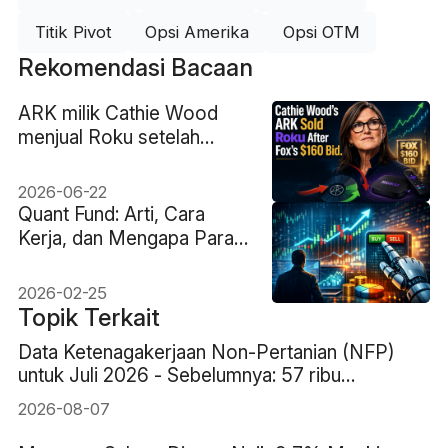
Titik Pivot
Opsi Amerika
Opsi OTM
Rekomendasi Bacaan
ARK milik Cathie Wood
menjual Roku setelah
tawaran $160 dari Fox.
Rebalans atau melewatkan
2026-06-22
reli?
Quant Fund: Arti, Cara
Kerja, dan Mengapa Para
Trader Perlu
Memahaminya
2026-02-25
Topik Terkait
Data Ketenagakerjaan Non-Pertanian (NFP)
untuk Juli 2026 - Sebelumnya: 57 ribu
Perkiraan: 83 ribu
2026-08-07