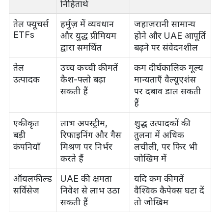
निहितार्थ
तेल फ्यूचर्स
हर्मुज़ में व्यवधान
जहाज़रानी सामान्य
ETFs
और युद्ध प्रीमियम
होने और UAE आपूर्ति
द्वारा समर्थित
बढ़ने पर संवेदनशील
तेल
उच्च कच्ची कीमतें
कम दीर्घकालिक मूल्य
उत्पादक
कैश-फ्लो बढ़ा
मान्यताएँ वैल्यूएशंस
सकती हैं
पर दबाव डाल सकती
हैं
एकीकृत
लाभ अपस्ट्रीम,
शुद्ध उत्पादकों की
बड़ी
रिफाइनिंग और गैस
तुलना में अधिक
कंपनियाँ
मिश्रण पर निर्भर
लचीली, पर फिर भी
करते हैं
जोखिम में
ऑयलफील्ड
UAE की क्षमता
यदि कम कीमतें
सर्विसेज
निवेश से लाभ उठा
वैश्विक कैपेक्स घटा दें
सकती हैं
तो जोखिम