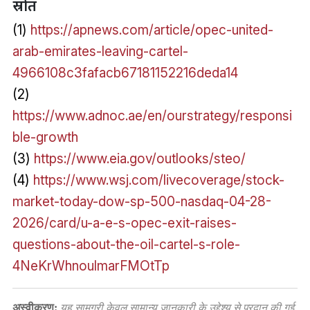
स्रोत
(1)
https://apnews.com/article/opec-united-
arab-emirates-leaving-cartel-
4966108c3fafacb67181152216deda14
(2)
https://www.adnoc.ae/en/ourstrategy/responsi
ble-growth
(3)
https://www.eia.gov/outlooks/steo/
(4)
https://www.wsj.com/livecoverage/stock-
market-today-dow-sp-500-nasdaq-04-28-
2026/card/u-a-e-s-opec-exit-raises-
questions-about-the-oil-cartel-s-role-
4NeKrWhnoulmarFMOtTp
अस्वीकरण:
यह सामग्री केवल सामान्य जानकारी के उद्देश्य से प्रदान की गई