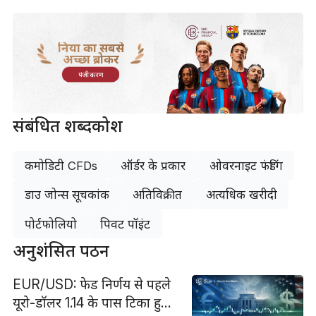
दुनिया का सबसे
अच्छा ब्रोकर
पंजीकरण
संबंधित शब्दकोश
कमोडिटी CFDs
ऑर्डर के प्रकार
ओवरनाइट फंडिंग
डाउ जोन्स सूचकांक
अतिविक्रीत
अत्यधिक खरीदी
पोर्टफोलियो
पिवट पॉइंट
अनुशंसित पठन
EUR/USD: फेड निर्णय से पहले
यूरो-डॉलर 1.14 के पास टिका हुआ