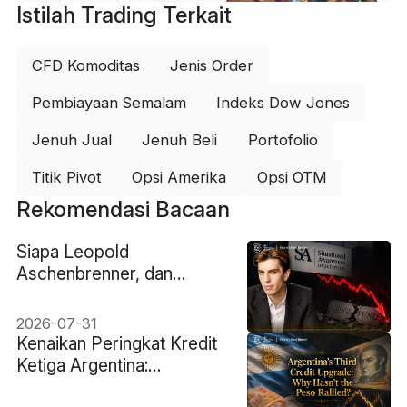
Istilah Trading Terkait
CFD Komoditas
Jenis Order
Pembiayaan Semalam
Indeks Dow Jones
Jenuh Jual
Jenuh Beli
Portofolio
Titik Pivot
Opsi Amerika
Opsi OTM
Rekomendasi Bacaan
Siapa Leopold
Aschenbrenner, dan
Bagaimana Dana Lindung
Nilainya yang Berbasis AI
2026-07-31
Rugi 67%?
Kenaikan Peringkat Kredit
Ketiga Argentina:
Mengapa Peso Belum