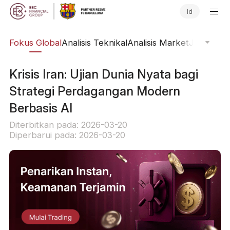
Id
ine
Fokus Global
Analisis Teknikal
Analisis Market
Jurnal Pa
Krisis Iran: Ujian Dunia Nyata bagi
Strategi Perdagangan Modern
Berbasis AI
Diterbitkan pada: 2026-03-20
Diperbarui pada: 2026-03-20