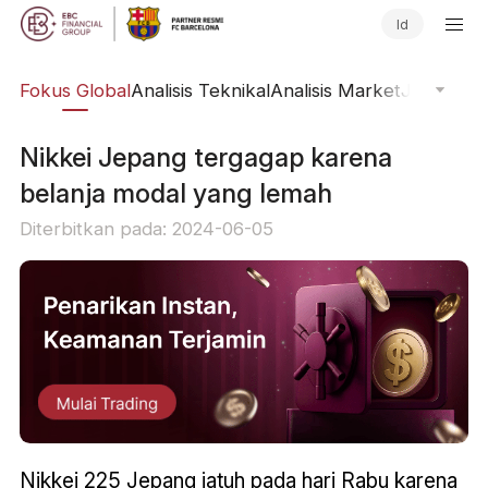
Id
ine
Fokus Global
Analisis Teknikal
Analisis Market
Jurnal Pa
Nikkei Jepang tergagap karena
belanja modal yang lemah
Diterbitkan pada: 2024-06-05
Nikkei 225 Jepang jatuh pada hari Rabu karena