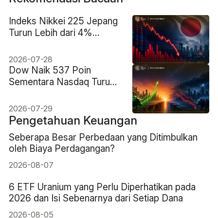
Indeks Nikkei 225 Jepang
Turun Lebih dari 4%
Akibat Penjualan Besar-
besaran Saham Pembuat
2026-07-28
Chip
Dow Naik 537 Poin
Sementara Nasdaq Turun:
Enam Saham yang
Menjelaskan Perbedaan
2026-07-29
Kinerja
Pengetahuan Keuangan
Seberapa Besar Perbedaan yang Ditimbulkan
oleh Biaya Perdagangan?
2026-08-07
6 ETF Uranium yang Perlu Diperhatikan pada
2026 dan Isi Sebenarnya dari Setiap Dana
2026-08-05