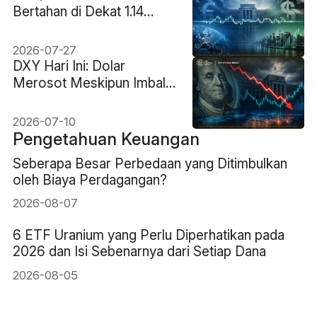
Bertahan di Dekat 1.14
Menjelang Keputusan The
Fed
2026-07-27
DXY Hari Ini: Dolar
Merosot Meskipun Imbal
Hasil Tinggi saat Pasar
Menilai Ulang Prospek
2026-07-10
Suku Bunga
Pengetahuan Keuangan
Seberapa Besar Perbedaan yang Ditimbulkan
oleh Biaya Perdagangan?
2026-08-07
6 ETF Uranium yang Perlu Diperhatikan pada
2026 dan Isi Sebenarnya dari Setiap Dana
2026-08-05