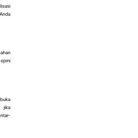
isasi
 Anda
sahan
opini
rbuka
 jika
ntar-