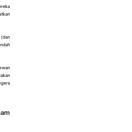
ereka
atkan
 (dan
endah
dewan
takan
egera
aham