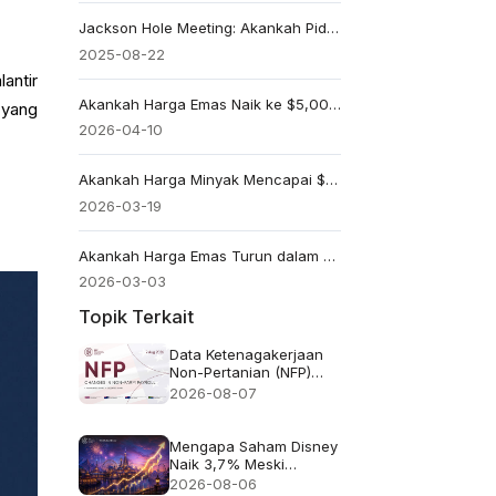
Jackson Hole Meeting: Akankah Pidato Powell Menggerakkan Saham & Valuta Asing?
2025-08-22
antir
Akankah Harga Emas Naik ke $5,000? Mengapa Merebut Kembali $4,800 Sangat Kritis
 yang
2026-04-10
Akankah Harga Minyak Mencapai $200 seperti Diprediksi Iran? Yang Perlu Diwaspadai
2026-03-19
Akankah Harga Emas Turun dalam Beberapa Hari Mendatang? Prospek Maret 2026
2026-03-03
Topik Terkait
Data Ketenagakerjaan
Non-Pertanian (NFP)
untuk Juli 2026 -
2026-08-07
Sebelumnya: 57 ribu
Perkiraan: 83 ribu
Mengapa Saham Disney
Naik 3,7% Meski
Pendapatan Meleset
2026-08-06