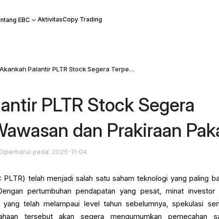
Aktivitas
Copy Trading
ntang EBC
Akankah Palantir PLTR Stock Segera Terpecah? Wawasan dan Prakiraan Pakar
antir PLTR Stock Segera
Wawasan dan Prakiraan Pak
Diperbarui pada: 2025-11-04
: PLTR) telah menjadi salah satu saham teknologi yang paling b
Dengan pertumbuhan pendapatan yang pesat, minat investor
 yang telah melampaui level tahun sebelumnya, spekulasi se
ahaan tersebut akan segera mengumumkan pemecahan s