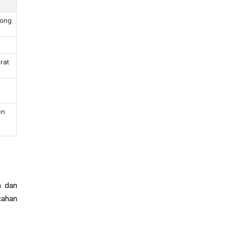
rong
rat
en
a dan
cahan