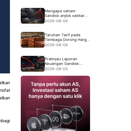
Mengapa saham
Sandisk anjlok sekitar
13% meskipun
2026-08-06
pendapatan rekor
$8.97B
Taruhan Tarif pada
Tembaga Dorong Harga
Tembaga ke Rekor
2026-08-06
$6.703
Pratinjau Laporan
Keuangan Sandisk:
Apakah Pertumbuhan
2026-08-05
Pendapatan 4x Cukup
Setelah Kejatuhan 47%
pada Juli?
atkan
sifat
atkan
mbagi