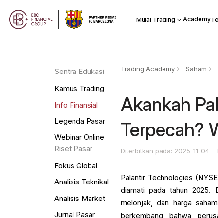
Academy
Mulai Trading
Te
Trading Academy
Saham
Sentra Edukasi
Kamus Trading
Akankah Pal
Info Finansial
Legenda Pasar
Terpecah? 
Webinar Online
Riset Pasar
Diterbitkan pada: 2025-11-04
Fokus Global
Palantir Technologies (NYSE
Analisis Teknikal
diamati pada tahun 2025. 
Analisis Market
melonjak, dan harga saham
Jurnal Pasar
berkembang bahwa perus