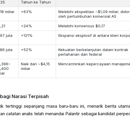
025
Tahun ke Tahun
,18 miliar
+63%
Melebihi ekspektasi ~$1,09 miliar; dido
oleh pertumbuhan komersial AS
,21
+24%
Melebihi konsensus $0,17
97 juta
+121%
Ekspansi eksplosif di antara klien korpo
86 juta
+52%
Kekuatan berkelanjutan dalam kontrak
pertahanan dan federal
,396–
Naik dari ~$4,15
Mencerminkan kepercayaan manajem
,400
miliar
liar
 bagi Narasi Terpisah
ik tertinggi sepanjang masa baru-baru ini, menarik berita utam
dan catatan analis telah menandai Palantir sebagai kandidat perpe