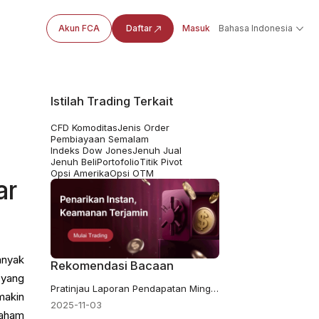
Akun FCA
Daftar
Masuk
Bahasa Indonesia
Istilah Trading Terkait
CFD Komoditas
Jenis Order
Pembiayaan Semalam
Indeks Dow Jones
Jenuh Jual
Jenuh Beli
Portofolio
Titik Pivot
Opsi Amerika
Opsi OTM
ar
anyak
Rekomendasi Bacaan
 yang
Pratinjau Laporan Pendapatan Minggu Ini: PLTR, AMD, SMCI, dan Lainnya
makin
2025-11-03
aham