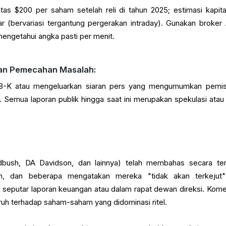
tas $200 per saham setelah reli di tahun 2025; estimasi kapital
ar (bervariasi tergantung pergerakan intraday). Gunakan broker
mengetahui angka pasti per menit.
an Pemecahan Masalah:
 8-K atau mengeluarkan siaran pers yang mengumumkan pemi
Semua laporan publik hingga saat ini merupakan spekulasi atau 
bush, DA Davidson, dan lainnya) telah membahas secara te
 dan beberapa mengatakan mereka "tidak akan terkejut"
seputar laporan keuangan atau dalam rapat dewan direksi. Kome
uh terhadap saham-saham yang didominasi ritel.