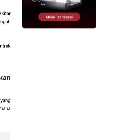
kitar
engah
ntrak
kan
 yang
imana