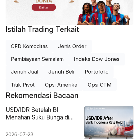
DUNIA
Daftar
Istilah Trading Terkait
CFD Komoditas
Jenis Order
Pembiayaan Semalam
Indeks Dow Jones
Jenuh Jual
Jenuh Beli
Portofolio
Titik Pivot
Opsi Amerika
Opsi OTM
Rekomendasi Bacaan
USD/IDR Setelah BI
Menahan Suku Bunga di
5,75%: Bisakah Rupiah
Pulih?
2026-07-23