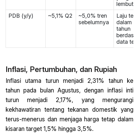
lembut
PDB (y/y)
~5,1% Q2
~5,0% tren
Laju tert
sebelumnya
dalam d
tahun
berdasa
data ter
Inflasi, Pertumbuhan, dan Rupiah
Inflasi utama turun menjadi 2,31% tahun ke
tahun pada bulan Agustus, dengan inflasi inti
turun menjadi 2,17%, yang mengurangi
kekhawatiran tentang tekanan domestik yang
terus-menerus dan menjaga harga tetap dalam
kisaran target 1,5% hingga 3,5%.