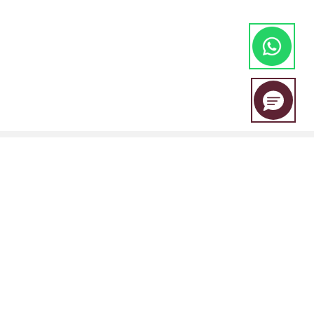
EBC Financial Group adalah merek bersama yang digunakan oleh
beberapa entitas, termasuk:
EBC Financial Group (SVG) LLC Disahkan oleh Otoritas Jasa Keuangan
St. Vincent dan Grenadines (SVGFSA). Nomor registrasi perusahaan: