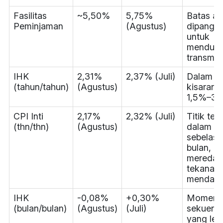
Fasilitas
~5,50%
5,75%
Batas at
Peminjaman
(Agustus)
dipangk
untuk
menduk
transmisi
IHK
2,31%
2,37% (Juli)
Dalam
(tahun/tahun)
(Agustus)
kisaran t
1,5%–3,
CPI Inti
2,17%
2,32% (Juli)
Titik te
(thn/thn)
(Agustus)
dalam
sebelas
bulan,
meredak
tekanan
mendasa
IHK
-0,08%
+0,30%
Moment
(bulan/bulan)
(Agustus)
(Juli)
sekuensi
yang leb