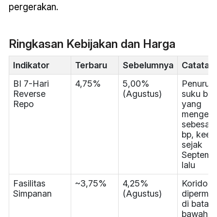
pergerakan.
Ringkasan Kebijakan dan Harga
Indikator
Terbaru
Sebelumnya
Catatan
BI 7-Hari
4,75%
5,00%
Penurun
Reverse
(Agustus)
suku bu
Repo
yang
mengeju
sebesar 
bp, kee
sejak
Septemb
lalu
Fasilitas
~3,75%
4,25%
Koridor
Simpanan
(Agustus)
dipermu
di batas
bawah