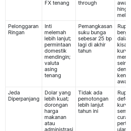
FX tenang
through
awal s
hingg
mele
Pelonggaran
Inti
Pemangkasan
Rupia
Ringan
melemah
suku bunga
berge
lebih lanjut;
sebesar 25 bp
dala
permintaan
lagi di akhir
kisar
domestik
tahun
kurva 
mendingin;
mend
valuta
seirin
asing
deng
tenang
kenai
awal 
Jeda
Dolar yang
Tidak ada
Rupia
Diperpanjang
lebih kuat;
pemotongan
defens
dorongan
lebih lanjut
kurva
harga
tahun ini
sema
makanan
curam
atau
perti
administrasi
ulang