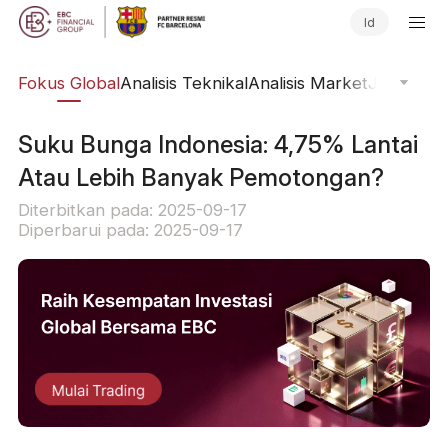
Id
ine
Fokus Global
Analisis Teknikal
Analisis Market
Jurnal Pa
Suku Bunga Indonesia: 4,75% Lantai
Atau Lebih Banyak Pemotongan?
Diterbitkan pada: 2025-09-17
Diperbarui pada: 2025-09-17