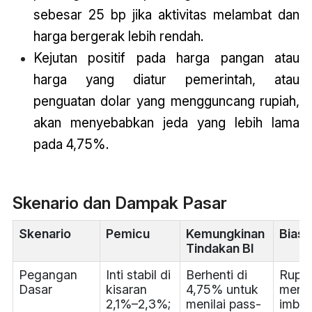
sebesar 25 bp jika aktivitas melambat dan
harga bergerak lebih rendah.
Kejutan positif pada harga pangan atau
harga yang diatur pemerintah, atau
penguatan dolar yang mengguncang rupiah,
akan menyebabkan jeda yang lebih lama
pada 4,75%.
Skenario dan Dampak Pasar
Skenario
Pemicu
Kemungkinan
Bias 
Tindakan BI
Pegangan
Inti stabil di
Berhenti di
Rupia
Dasar
kisaran
4,75% untuk
meng
2,1%–2,3%;
menilai pass-
imbal 