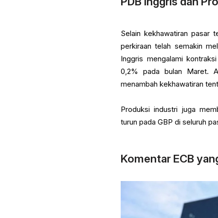
PDB Inggris dan Pr
Selain kekhawatiran pasar t
perkiraan telah semakin me
Inggris mengalami kontraks
0,2% pada bulan Maret. A
menambah kekhawatiran tent
Produksi industri juga mem
turun pada GBP di seluruh p
Komentar ECB yang