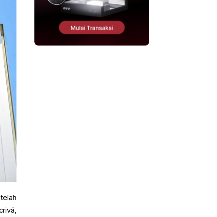
telah
rivá,