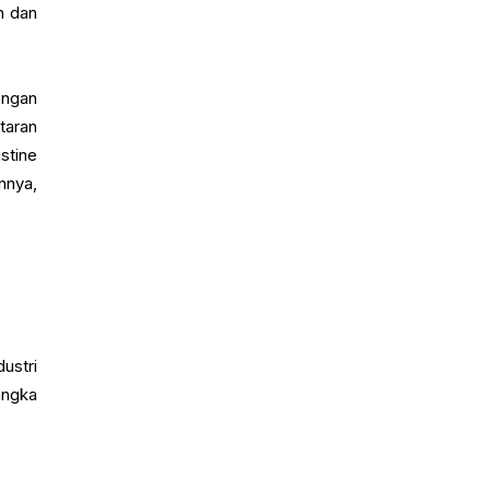
n dan
engan
taran
stine
nnya,
ustri
angka