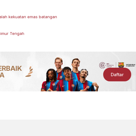
dalah kekuatan emas batangan
Timur Tengah
ERBAIK
IA
Daftar