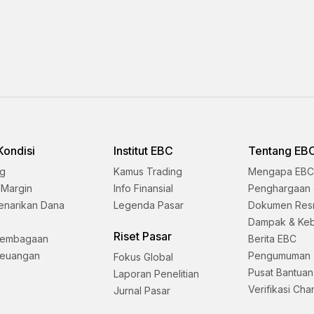
Kondisi
Institut EBC
Tentang EB
ng
Kamus Trading
Mengapa EBC
 Margin
Info Finansial
Penghargaan 
enarikan Dana
Legenda Pasar
Dokumen Res
Dampak & Keb
Riset Pasar
lembagaan
Berita EBC
Keuangan
Pengumuman
Fokus Global
Pusat Bantuan
Laporan Penelitian
Verifikasi Cha
Jurnal Pasar