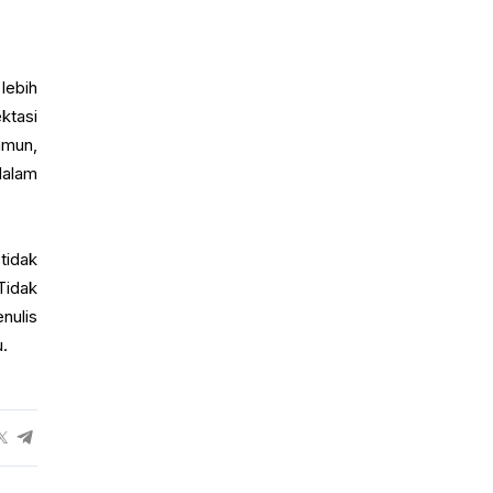
lebih
ktasi
amun,
dalam
tidak
Tidak
nulis
u.