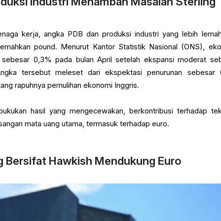
oduksi Industri Menambah Masalah Sterling
enaga kerja, angka PDB dan produksi industri yang lebih lemah
lemahkan pound. Menurut Kantor Statistik Nasional (ONS), ek
i sebesar 0,3% pada bulan April setelah ekspansi moderat se
ngka tersebut meleset dari ekspektasi penurunan sebesar 
ang rapuhnya pemulihan ekonomi Inggris.
bukukan hasil yang mengecewakan, berkontribusi terhadap te
asangan mata uang utama, termasuk terhadap euro.
 Bersifat Hawkish Mendukung Euro