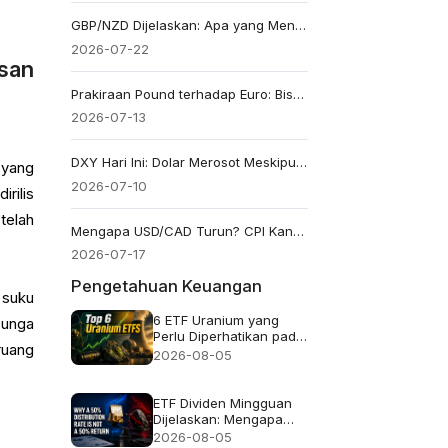
GBP/NZD Dijelaskan: Apa yang Menggerakkan Pasangan Pound-Kiwi?
2026-07-22
san
Prakiraan Pound terhadap Euro: Bisakah GBP/EUR Menembus Tertinggi 2026?
2026-07-13
DXY Hari Ini: Dolar Merosot Meskipun Imbal Hasil Tinggi saat Pasar Menilai Ulang Prospek Suku Bunga
 yang
2026-07-10
rilis
telah
Mengapa USD/CAD Turun? CPI Kanada Bulan Juni Bisa Menentukan Apa yang Akan Terjadi Selanjutnya
2026-07-17
Pengetahuan Keuangan
 suku
6 ETF Uranium yang
Bunga
Perlu Diperhatikan pada
ruang
2026 dan Isi
2026-08-05
Sebenarnya dari Setiap
Dana
ETF Dividen Mingguan
Dijelaskan: Mengapa
Tingkat Distribusi 50%
2026-08-05