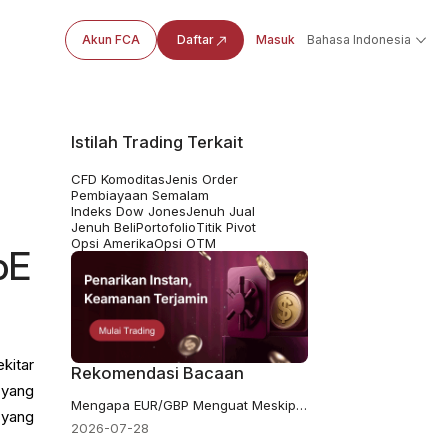
Akun FCA
Daftar
Masuk
Bahasa Indonesia
Istilah Trading Terkait
CFD Komoditas
Jenis Order
Pembiayaan Semalam
Indeks Dow Jones
Jenuh Jual
Jenuh Beli
Portofolio
Titik Pivot
Opsi Amerika
Opsi OTM
oE
kitar
Rekomendasi Bacaan
 yang
Mengapa EUR/GBP Menguat Meskipun Sterling Memiliki Keunggulan Suku Bunga 150bp?
 yang
2026-07-28