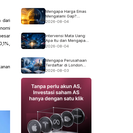
Bukan Imbal Hasil 50%
Mengapa Harga Emas
Mengalami Gap?
 dari
Penjelasan Jam Trading
2026-08-04
dan Likuiditas
onomi
besar
Intervensi Mata Uang:
Apa Itu dan Mengapa
0,1%,
Kadang Gagal
2026-08-04
Mengapa Perusahaan
Terdaftar di London
kanan
Pindah ke AS, dan Apa
2026-08-03
yang Berubah bagi
Pemegang Saham?