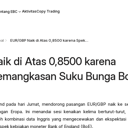
Aktivitas
Copy Trading
ntang EBC
bal
EUR/GBP Naik di Atas 0,8500 karena Spekulasi Pemangkasan Suku Bunga BoE
k di Atas 0,8500 karena
Pemangkasan Suku Bunga B
nd pada hari Jumat, mendorong pasangan EUR/GBP naik ke se
an Eropa. Ini menandai sesi kenaikan kelima berturut-turut,
eh kombinasi data Inggris yang mengecewakan dan ekspektasi
spek kebijakan moneter Bank of England (BoE).