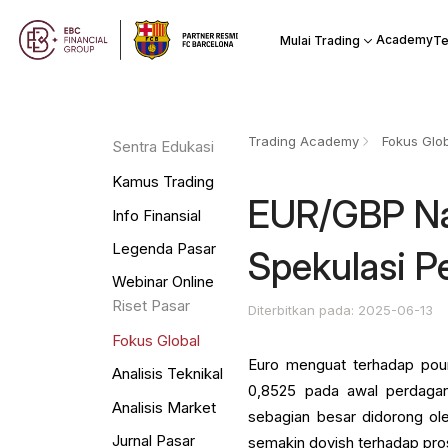
Academy
Mulai Trading
Te
Trading Academy
Fokus Glo
Sentra Edukasi
Kamus Trading
EUR/GBP Nai
Info Finansial
Legenda Pasar
Spekulasi 
Webinar Online
Riset Pasar
Diterbitkan pada: 2025-06-13
Fokus Global
Euro menguat terhadap pou
Analisis Teknikal
0,8525 pada awal perdagang
Analisis Market
sebagian besar didorong ol
Jurnal Pasar
semakin dovish terhadap pro