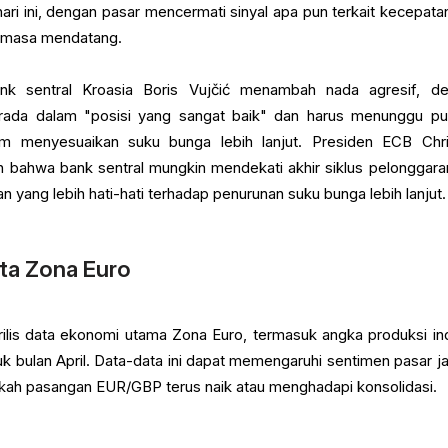
hari ini, dengan pasar mencermati sinyal apa pun terkait kecepata
i masa mendatang.
nk sentral Kroasia Boris Vujčić menambah nada agresif, d
da dalam "posisi yang sangat baik" dan harus menunggu pu
um menyesuaikan suku bunga lebih lanjut. Presiden ECB Chri
 bahwa bank sentral mungkin mendekati akhir siklus pelonggara
yang lebih hati-hati terhadap penurunan suku bunga lebih lanjut.
ata Zona Euro
rilis data ekonomi utama Zona Euro, termasuk angka produksi ind
k bulan April. Data-data ini dapat memengaruhi sentimen pasar j
ah pasangan EUR/GBP terus naik atau menghadapi konsolidasi.