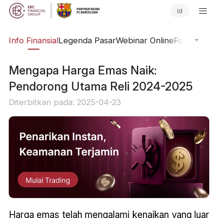
Id
ing
Info Finansial
Legenda Pasar
Webinar Online
Fokus Glob
Mengapa Harga Emas Naik:
Pendorong Utama Reli 2024-2025
Diterbitkan pada: 2025-04-23
Harga emas telah mengalami kenaikan yang luar