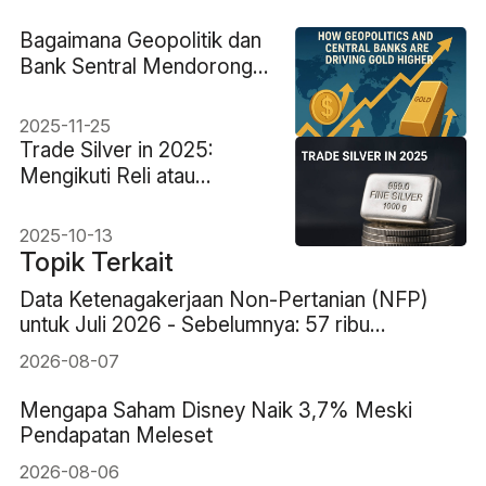
Bagaimana Geopolitik dan
Bank Sentral Mendorong
Harga Emas Naik
2025-11-25
Trade Silver in 2025:
Mengikuti Reli atau
Menentukan Waktu
Puncak?
2025-10-13
Topik Terkait
Data Ketenagakerjaan Non-Pertanian (NFP)
untuk Juli 2026 - Sebelumnya: 57 ribu
Perkiraan: 83 ribu
2026-08-07
Mengapa Saham Disney Naik 3,7% Meski
Pendapatan Meleset
2026-08-06