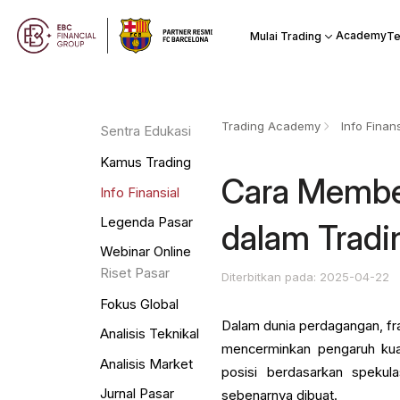
Academy
Mulai Trading
Te
Trading Academy
Info Finans
Sentra Edukasi
Kamus Trading
Cara Membel
Info Finansial
Legenda Pasar
dalam Tradi
Webinar Online
Riset Pasar
Diterbitkan pada: 2025-04-22
Fokus Global
Dalam dunia perdagangan, fras
Analisis Teknikal
mencerminkan pengaruh kuat
Analisis Market
posisi berdasarkan spekula
Jurnal Pasar
sebenarnya dibuat.