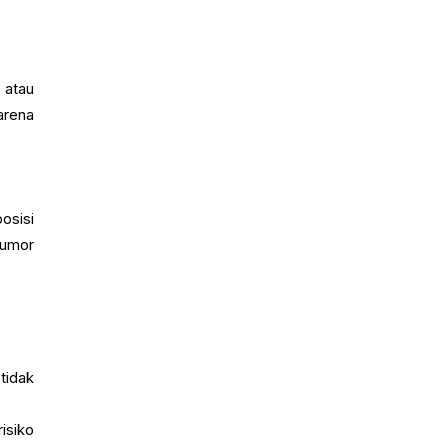
 atau
arena
osisi
rumor
tidak
isiko