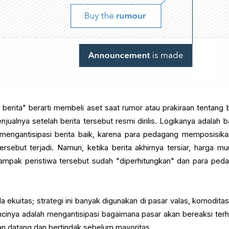
al berita" berarti membeli aset saat rumor atau prakiraan tentang b
njualnya setelah berita tersebut resmi dirilis. Logikanya adalah 
k mengantisipasi berita baik, karena para pedagang memposisikan
rsebut terjadi. Namun, ketika berita akhirnya tersiar, harga mu
 dampak peristiwa tersebut sudah "diperhitungkan" dan para ped
ada ekuitas; strategi ini banyak digunakan di pasar valas, komodita
ncinya adalah mengantisipasi bagaimana pasar akan bereaksi ter
kan datang dan bertindak sebelum mayoritas.