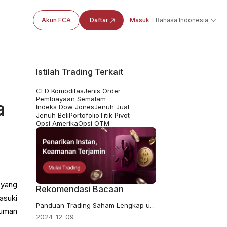
Akun FCA
Daftar
Masuk
Bahasa Indonesia
Istilah Trading Terkait
CFD Komoditas
Jenis Order
Pembiayaan Semalam
a
Indeks Dow Jones
Jenuh Jual
Jenuh Beli
Portofolio
Titik Pivot
Opsi Amerika
Opsi OTM
 yang
Rekomendasi Bacaan
asuki
Panduan Trading Saham Lengkap untuk Pemula
muman
2024-12-09