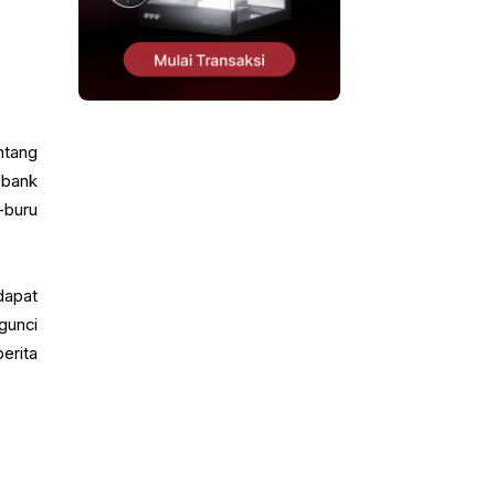
ntang
 bank
-buru
dapat
gunci
erita