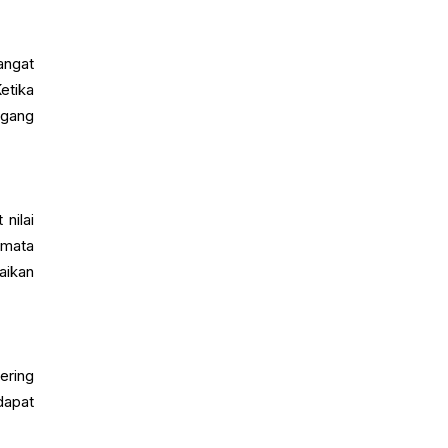
angat
etika
agang
nilai
 mata
aikan
ering
dapat