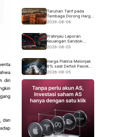
pendapatan rekor
$8.97B
Taruhan Tarif pada
Tembaga Dorong Harga
Tembaga ke Rekor
2026-08-06
$6.703
Pratinjau Laporan
Keuangan Sandisk:
Apakah Pertumbuhan
2026-08-05
Pendapatan 4x Cukup
Setelah Kejatuhan 47%
pada Juli?
Harga Platina Melonjak
erita
8% saat Defisit Pasokan
2026 Kembali Menjadi
2026-08-05
bahwa
Sorotan
 diri
ngkin
agang
s, dan
hadap