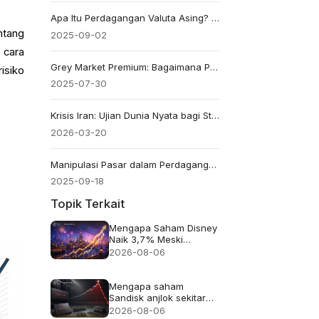
Apa Itu Perdagangan Valuta Asing? Pelajari Dasar-Dasar Forex Hari Ini
ntang
2025-09-02
 cara
Grey Market Premium: Bagaimana Premi Ini Memprediksi Kinerja IPO
isiko
2025-07-30
Krisis Iran: Ujian Dunia Nyata bagi Strategi Perdagangan Modern Berbasis AI
2026-03-20
Manipulasi Pasar dalam Perdagangan: Cara Mengenali dan Menghindarinya
2025-09-18
Topik Terkait
Mengapa Saham Disney
Naik 3,7% Meski
Pendapatan Meleset
2026-08-06
Mengapa saham
Sandisk anjlok sekitar
13% meskipun
2026-08-06