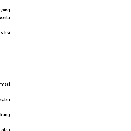
 yang
erita
eaksi
rmasi
aplah
ukung
 atau