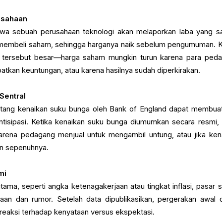
usahaan
wa sebuah perusahaan teknologi akan melaporkan laba yang s
 membeli saham, sehingga harganya naik sebelum pengumuman. K
aba tersebut besar—harga saham mungkin turun karena para ped
tkan keuntungan, atau karena hasilnya sudah diperkirakan.
Sentral
entang kenaikan suku bunga oleh Bank of England dapat membuat 
antisipasi. Ketika kenaikan suku bunga diumumkan secara resmi,
karena pedagang menjual untuk mengambil untung, atau jika ken
an sepenuhnya.
mi
tama, seperti angka ketenagakerjaan atau tingkat inflasi, pasar s
raan dan rumor. Setelah data dipublikasikan, pergerakan awal 
reaksi terhadap kenyataan versus ekspektasi.