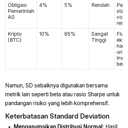
Obligasi
4%
5%
Rendah
Pend
Pemerintah
stabi
AS
volat
rend
Kripto
10%
65%
Sangat
Fluk
(BTC)
Tinggi
ekst
hany
untu
inve
beran
Namun, SD sebaiknya digunakan bersama
metrik lain seperti beta atau rasio Sharpe untuk
pandangan risiko yang lebih komprehensif.
Keterbatasan Standard Deviation
Mengasumsikan Distribusi Normal:
Hasil