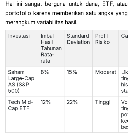
Hal ini sangat berguna untuk dana, ETF, atau
portofolio karena memberikan satu angka yang
merangkum variabilitas hasil.
Investasi
Imbal
Standard
Profil
Cata
Hasil
Deviation
Risiko
Tahunan
Rata-
rata
Saham
8%
15%
Moderat
Liku
Large-Cap
tingg
AS (S&P
histo
500)
stabi
Tech Mid-
12%
22%
Tinggi
Volat
Cap ETF
tingg
pote
keun
besa