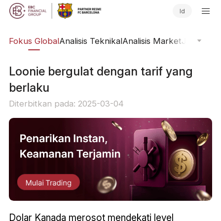
Id
ine
Fokus Global
Analisis Teknikal
Analisis Market
Jurnal Pa
​Loonie bergulat dengan tarif yang
berlaku
Diterbitkan pada: 2025-03-04
Dolar Kanada merosot mendekati level