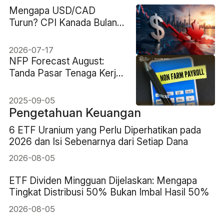
Mengapa USD/CAD
Turun? CPI Kanada Bulan
Juni Bisa Menentukan Apa
yang Akan Terjadi
2026-07-17
Selanjutnya
NFP Forecast August:
Tanda Pasar Tenaga Kerja
yang Memanas?
2025-09-05
Pengetahuan Keuangan
6 ETF Uranium yang Perlu Diperhatikan pada
2026 dan Isi Sebenarnya dari Setiap Dana
2026-08-05
ETF Dividen Mingguan Dijelaskan: Mengapa
Tingkat Distribusi 50% Bukan Imbal Hasil 50%
2026-08-05