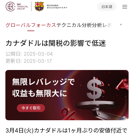
日本語
ナー
グローバルフォーカス
テクニカル分析
分析レポート
マー
カナダドルは関税の影響で低迷
公開日: 2025-03-04
更新日: 2025-03-17
3月4日(火)カナダドルは1ヶ月ぶりの安値付近で