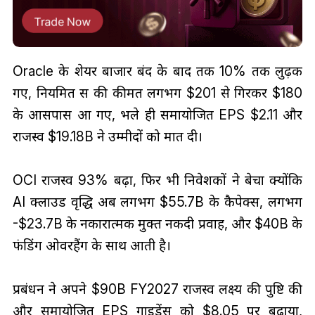
Oracle के शेयर बाजार बंद के बाद तक 10% तक लुढ़क
गए, नियमित सत्र की कीमत लगभग $201 से गिरकर $180
के आसपास आ गए, भले ही समायोजित EPS $2.11 और
राजस्व $19.18B ने उम्मीदों को मात दी।
OCI राजस्व 93% बढ़ा, फिर भी निवेशकों ने बेचा क्योंकि
AI क्लाउड वृद्धि अब लगभग $55.7B के कैपेक्स, लगभग
-$23.7B के नकारात्मक मुक्त नकदी प्रवाह, और $40B के
फंडिंग ओवरहैंग के साथ आती है।
प्रबंधन ने अपने $90B FY2027 राजस्व लक्ष्य की पुष्टि की
और समायोजित EPS गाइडेंस को $8.05 पर बढ़ाया,