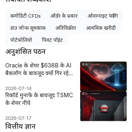
कमोडिटी CFDs
ऑर्डर के प्रकार
ओवरनाइट फंडिंग
डाउ जोन्स सूचकांक
अतिविक्रीत
अत्यधिक खरीदी
पोर्टफोलियो
पिवट पॉइंट
अनुशंसित पठन
Oracle के शेयर $638B के AI
बैकलॉग के बावजूद क्यों गिर रहे
हैं?
2026-07-14
रिकॉर्ड मुनाफे के बावजूद TSMC
के शेयर नीचे
2026-07-17
वित्तीय ज्ञान