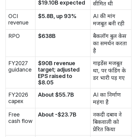
$19.10B expected
सीमित थी
OCI
$5.8B, up 93%
AI की मांग
revenue
मजबूत बनी रही
RPO
$638B
बैकलॉग बुल केस
का समर्थन करता
है
FY2027
$90B revenue
गाइडेंस मजबूत
guidance
target; adjusted
था, पर फंडिंग के
EPS raised to
डर भारी पड़ गए
$8.05
FY2026
About $55.7B
AI का निर्माण
capex
महंगा है
Free
About -$23.7B
नकदी दबाव ने
cash flow
बिकवाली को
प्रेरित किया