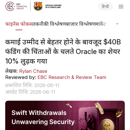
हिन्दी
र्स
फाइनेंस फोकस
तकनीकी विश्लेषण
बाज़ार विश्लेषण
मार्केट जर्नल
ट्रेडिंग
कमाई उम्मीद से बेहतर होने के बावजूद $40B
फंडिंग की चिंताओं के चलते Oracle का शेयर
10% लुढ़क गया
लेखक:
Rylan Chase
Reviewed by:
EBC Research & Review Team
प्रकाशित तिथि: 2026-06-11
अपडेट तिथि: 2026-06-11