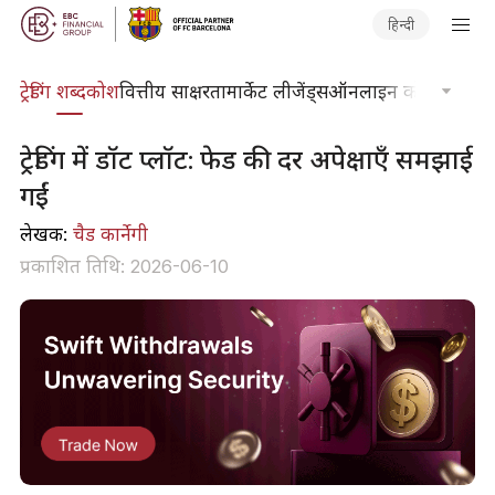
हिन्दी
ट्रेडिंग शब्दकोश
वित्तीय साक्षरता
मार्केट लीजेंड्स
ऑनलाइन कोर्स
फाइनें
ट्रेडिंग में डॉट प्लॉट: फेड की दर अपेक्षाएँ समझाई
गईं
लेखक:
चैड कार्नेगी
प्रकाशित तिथि: 2026-06-10