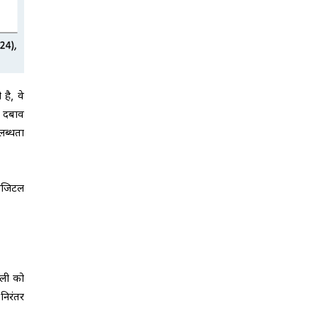
है, वे
री दबाव
लब्धता
डिजिटल
जली को
निरंतर