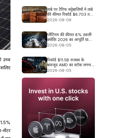
तांबे पर टैरिफ सट्टेबाज़ियों ने तांबे
की कीमत रिकॉर्ड $6.703 तक
धकेल दी
2026-08-06
प्लैटिनम की कीमत 8% उछली
क्योंकि 2026 का आपूर्ति घाटा
फिर से ध्यान में आया
2026-08-05
ो उच्च
रिकॉर्ड $11.5B राजस्व के
बावजूद AMD का स्टॉक लगभग
 इसलिए
9% क्यों गिरा
2026-08-05
ग 1.5%
-सेंटर