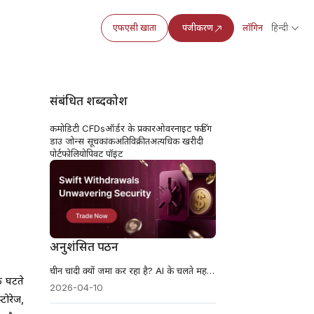
एफएसी खाता
पंजीकरण
लॉगिन
हिन्दी
संबंधित शब्दकोश
कमोडिटी CFDs
ऑर्डर के प्रकार
ओवरनाइट फंडिंग
डाउ जोन्स सूचकांक
अतिविक्रीत
अत्यधिक खरीदी
पोर्टफोलियो
पिवट पॉइंट
अनुशंसित पठन
चीन चांदी क्यों जमा कर रहा है? AI के चलते महत्वपूर्ण खनिजों की जंग
फ घटते
2026-04-10
टोरेज,