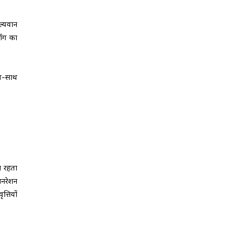
ल्यवान
ाँग का
ाथ-साथ
ना रहता
जनरेशन
त्तियों