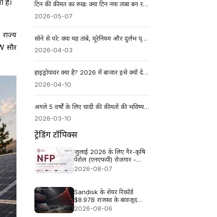
ा है।
टिन की कीमत का रुख: क्या टिन नया तांबा बन रहा है? अनदेखी की गई AI धातु
2026-05-07
 राज्य
सोने से परे: क्या यह तांबे, यूरेनियम और दुर्लभ पृथ्वी धातुओं के लिए एक सुपरसायकल है?
GW सौर
2026-04-03
हाइड्रोपावर क्या है? 2026 में बाजार इसे क्यों देख रहे हैं
2026-04-10
अगले 5 वर्षों के लिए चांदी की कीमतों की भविष्यवाणियाँ: 2026-2031 का दृष्टिकोण
2026-03-10
ट्रेंडिंग टॉपिक्स
जुलाई 2026 के लिए गैर-कृषि
पेरोल (एनएफपी) रोजगार -
पिछला आंकड़ा: 57 हजार,
2026-08-07
पूर्वानुमान: 83 हजार
Sandisk के शेयर रिकॉर्ड
$8.97B राजस्व के बावजूद
लगभग 13% क्यों गिरे
2026-08-06